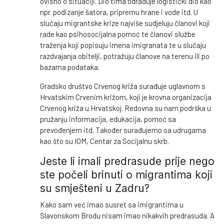
ovisno o situaciji. Dio tima odrađuje logistički dio kao
npr. podizanje šatora, pripremu hrane i vode itd. U
slučaju migrantske krize najviše sudjeluju članovi koji
rade kao psihosocijalna pomoć te članovi službe
traženja koji popisuju imena imigranata te u slučaju
razdvajanja obitelji, potražuju članove na terenu ili po
bazama podataka.
Gradsko društvo Crvenog križa surađuje uglavnom s
Hrvatskim Crvenim križom, koji je krovna organizacija
Crvenog križa u Hrvatskoj. Redovna su nam podrška u
pružanju informacija, edukacija, pomoć sa
prevođenjem itd. Također surađujemo sa udrugama
kao što su IOM, Centar za Socijalnu skrb.
Jeste li imali predrasude prije nego
ste počeli brinuti o migrantima koji
su smješteni u Zadru?
Kako sam već imao susret sa imigrantima u
Slavonskom Brodu nisam imao nikakvih predrasuda. A