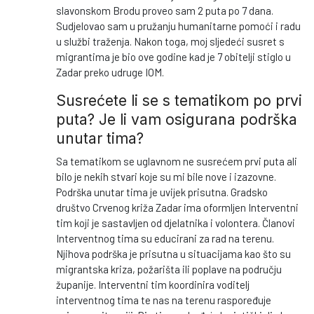
slavonskom Brodu proveo sam 2 puta po 7 dana.
Sudjelovao sam u pružanju humanitarne pomoći i radu
u službi traženja. Nakon toga, moj sljedeći susret s
migrantima je bio ove godine kad je 7 obitelji stiglo u
Zadar preko udruge IOM.
Susrećete li se s tematikom po prvi
puta? Je li vam osigurana podrška
unutar tima?
Sa tematikom se uglavnom ne susrećem prvi puta ali
bilo je nekih stvari koje su mi bile nove i izazovne.
Podrška unutar tima je uvijek prisutna. Gradsko
društvo Crvenog križa Zadar ima oformljen Interventni
tim koji je sastavljen od djelatnika i volontera. Članovi
Interventnog tima su educirani za rad na terenu.
Njihova podrška je prisutna u situacijama kao što su
migrantska kriza, požarišta ili poplave na području
županije. Interventni tim koordinira voditelj
interventnog tima te nas na terenu raspoređuje