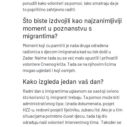
ponudili kako volonteri za pomoć. Iako smatraju da je
to poprilično zahtjevno raditi.
Što biste izdvojili kao najzanimljiviji
moment u poznanstvu s
migrantima?
Moment koji ću pamtiti je naša druga odrađena
radionica s djecom imigranata kad su tek došli u
Zadar. Naime tada su se već malo opustili i prihvatili
volontere Crvenog križa. Tada se na njihovim licima
mogao ugledati i koji osmjeh.
Kako izgleda jedan vaš dan?
Radni dan s imigrantima uglavnom se sastoji ovisno
što korisnici tj. imigranti trebaju. Ta pomoć može biti
administrativnog tipa: izrada dokumenata, posjet
HZZ-u, redovni posjeti liječniku, zubaru itd. Ako je u tim
situacijama potrebno čuvat djecu, tada taj dio
odrađuju naši volonteri Interventnog tima. Također se