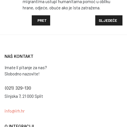
migrantima ustupi humanitarna pomoć u obliku
hrane, odjeće, obuće ako je ista zatražena.
PRETHODNI ČLANAK: ULOGA ŽENA U PROCESU INTEG
SLJEDEĆI ČLAN
PRET
SLJEDEĆE
NAŠ KONTAKT
Imate li pitanje za nas?
Slobodno nazovite!
(021) 329-130
Sinjska 7, 21 000 Split
info@irh.hr
O INTEGRACIJI