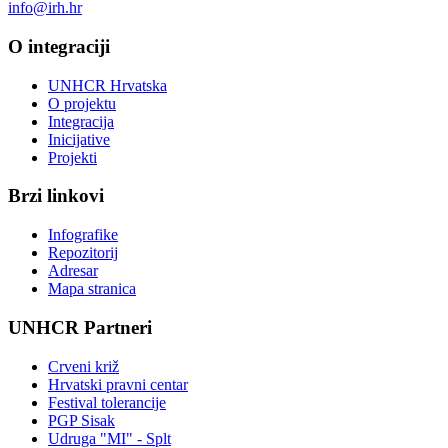
info@irh.hr
O integraciji
UNHCR Hrvatska
O projektu
Integracija
Inicijative
Projekti
Brzi linkovi
Infografike
Repozitorij
Adresar
Mapa stranica
UNHCR Partneri
Crveni križ
Hrvatski pravni centar
Festival tolerancije
PGP Sisak
Udruga "MI" - Splt