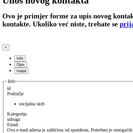
Unos novog kontakta
Ovo je primjer forme za upis novog kontak
kontakte. Ukoliko već niste, trebate se
prij
×
Info
Opis
mapa
Info
id
Područje
socijalna skrb
Kategorija
udruga
Email
Ova e-mail adresa je zaštićena od spambota. Potrebno je omogućiti J