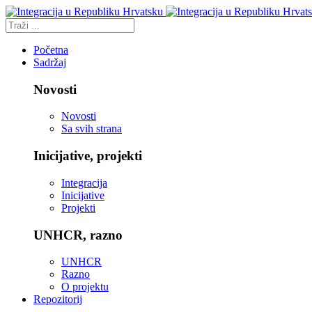
Početna
Sadržaj
Novosti
Novosti
Sa svih strana
Inicijative, projekti
Integracija
Inicijative
Projekti
UNHCR, razno
UNHCR
Razno
O projektu
Repozitorij