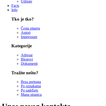
Udruge
Facts
Info
Tko je tko?
Česta pitanja
Autori
Impressum
Kategorije
Adresar
Blogovi
Dokumenti
Tražite nešto?
Brza pretraga
Po oznakama
Po sadržaju
Mapa stranica