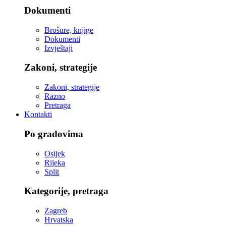
Dokumenti
Brošure, knjige
Dokumenti
Izvještaji
Zakoni, strategije
Zakoni, strategije
Razno
Pretraga
Kontakti
Po gradovima
Osijek
Rijeka
Split
Kategorije, pretraga
Zagreb
Hrvatska