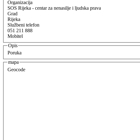
Organizacija
SOS Rijeka - centar za nenasilje i ljudska prava
Grad
Rijeka
Službeni telefon
051 211 888
Mobitel
Opis
Poruka
mapa
Geocode