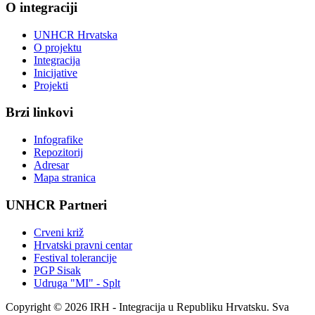
O integraciji
UNHCR Hrvatska
O projektu
Integracija
Inicijative
Projekti
Brzi linkovi
Infografike
Repozitorij
Adresar
Mapa stranica
UNHCR Partneri
Crveni križ
Hrvatski pravni centar
Festival tolerancije
PGP Sisak
Udruga "MI" - Splt
Copyright © 2026 IRH - Integracija u Republiku Hrvatsku. Sva