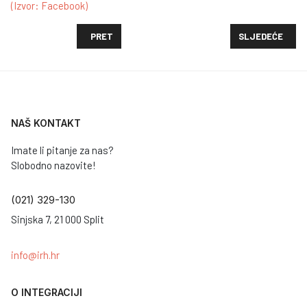
(Izvor: Facebook)
PRETHODNI ČLANAK: DRUŽENJE ZA UČENIKE IZ UKRA
SLJEDEĆI ČLANA
PRET
SLJEDEĆE
NAŠ KONTAKT
Imate li pitanje za nas?
Slobodno nazovite!
(021) 329-130
Sinjska 7, 21 000 Split
info@irh.hr
O INTEGRACIJI