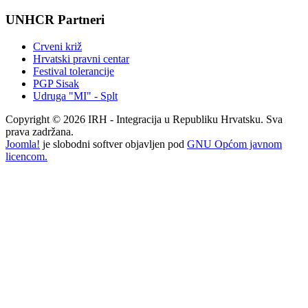
UNHCR Partneri
Crveni križ
Hrvatski pravni centar
Festival tolerancije
PGP Sisak
Udruga "MI" - Splt
Copyright © 2026 IRH - Integracija u Republiku Hrvatsku. Sva
prava zadržana.
Joomla!
je slobodni softver objavljen pod
GNU Općom javnom
licencom.