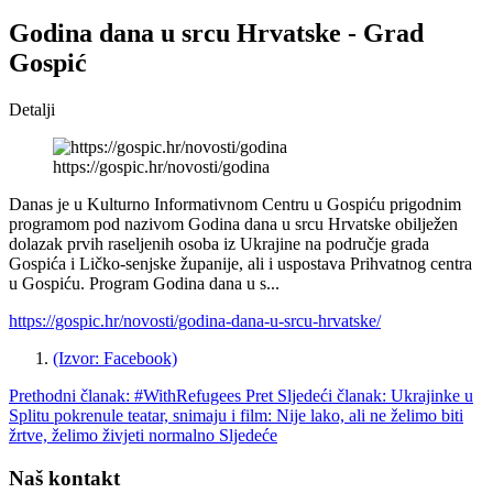
Godina dana u srcu Hrvatske - Grad
Gospić
Detalji
https://gospic.hr/novosti/godina
Danas je u Kulturno Informativnom Centru u Gospiću prigodnim
programom pod nazivom Godina dana u srcu Hrvatske obilježen
dolazak prvih raseljenih osoba iz Ukrajine na područje grada
Gospića i Ličko-senjske županije, ali i uspostava Prihvatnog centra
u Gospiću. Program Godina dana u s...
https://gospic.hr/novosti/godina-dana-u-srcu-hrvatske/
(Izvor: Facebook)
Prethodni članak: #WithRefugees
Pret
Sljedeći članak: Ukrajinke u
Splitu pokrenule teatar, snimaju i film: Nije lako, ali ne želimo biti
žrtve, želimo živjeti normalno
Sljedeće
Naš kontakt