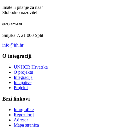
Imate li pitanje za nas?
Slobodno nazovite!
(021) 329-130
Sinjska 7, 21 000 Split
info@irh.hr
O integraciji
UNHCR Hrvatska
O projektu
Integracija
Inicijative
Projekti
Brzi linkovi
Infografike
Repozitorij
Adresar
Mapa stranica