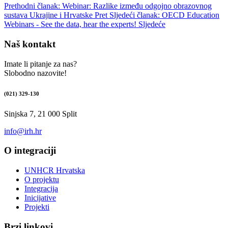
Prethodni članak: Webinar: Razlike između odgojno obrazovnog
sustava Ukrajine i Hrvatske
Pret
Sljedeći članak: OECD Education
Webinars - See the data, hear the experts!
Sljedeće
Naš kontakt
Imate li pitanje za nas?
Slobodno nazovite!
(021) 329-130
Sinjska 7, 21 000 Split
info@irh.hr
O integraciji
UNHCR Hrvatska
O projektu
Integracija
Inicijative
Projekti
Brzi linkovi