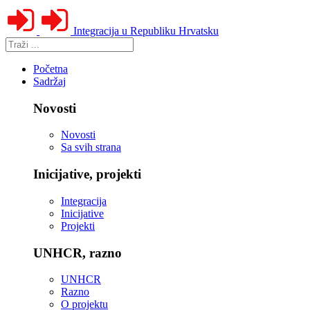
Integracija u Republiku Hrvatsku
Početna
Sadržaj
Novosti
Novosti
Sa svih strana
Inicijative, projekti
Integracija
Inicijative
Projekti
UNHCR, razno
UNHCR
Razno
O projektu