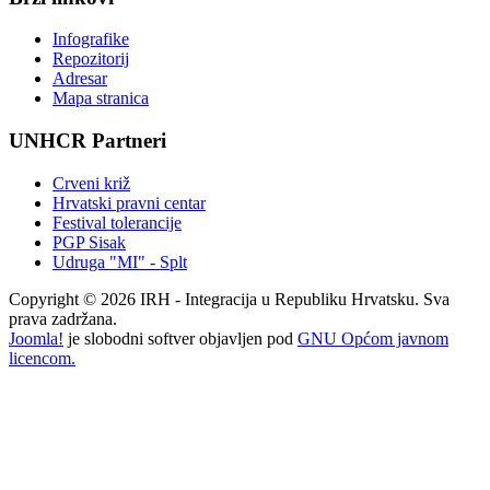
Infografike
Repozitorij
Adresar
Mapa stranica
UNHCR Partneri
Crveni križ
Hrvatski pravni centar
Festival tolerancije
PGP Sisak
Udruga "MI" - Splt
Copyright © 2026 IRH - Integracija u Republiku Hrvatsku. Sva
prava zadržana.
Joomla!
je slobodni softver objavljen pod
GNU Općom javnom
licencom.