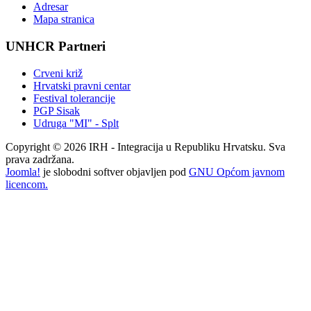
Adresar
Mapa stranica
UNHCR Partneri
Crveni križ
Hrvatski pravni centar
Festival tolerancije
PGP Sisak
Udruga "MI" - Splt
Copyright © 2026 IRH - Integracija u Republiku Hrvatsku. Sva
prava zadržana.
Joomla!
je slobodni softver objavljen pod
GNU Općom javnom
licencom.