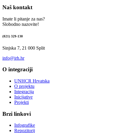
Naš kontakt
Imate li pitanje za nas?
Slobodno nazovite!
(021) 329-130
Sinjska 7, 21 000 Split
info@irh.hr
O integraciji
UNHCR Hrvatska
O projektu
Integracija
Inicijative
Projekti
Brzi linkovi
Infografike
Repozitorij