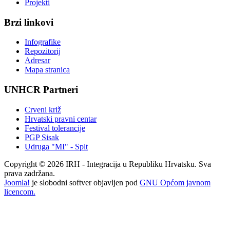
Projekti
Brzi linkovi
Infografike
Repozitorij
Adresar
Mapa stranica
UNHCR Partneri
Crveni križ
Hrvatski pravni centar
Festival tolerancije
PGP Sisak
Udruga "MI" - Splt
Copyright © 2026 IRH - Integracija u Republiku Hrvatsku. Sva
prava zadržana.
Joomla!
je slobodni softver objavljen pod
GNU Općom javnom
licencom.