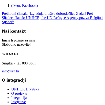
(Izvor: Facebook)
Prethodni članak: [Izgradnja društva dobrodošlice Zadar]
Pret
Sljedeći članak: UNHCR, the UN Refugee Agency poziva Belgiju i
Sljedeće
Naš kontakt
Imate li pitanje za nas?
Slobodno nazovite!
(021) 329-130
Sinjska 7, 21 000 Split
info@irh.hr
O integraciji
UNHCR Hrvatska
O projektu
Integracija
Inicijative