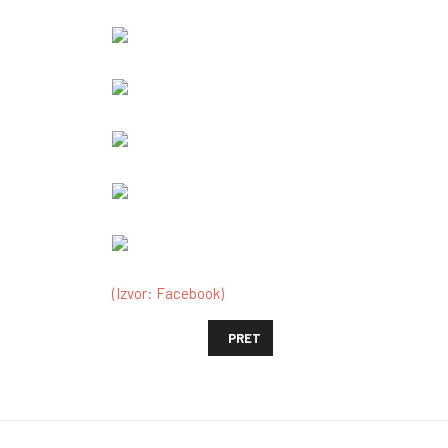
(Izvor: Facebook)
PRETHODNI ČLANAK: RAT U UKRAJIN
PRET