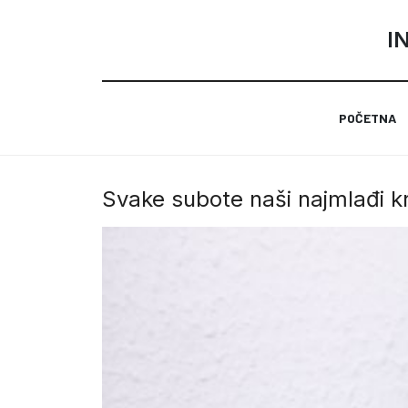
I
POČETNA
Svake subote naši najmlađi k