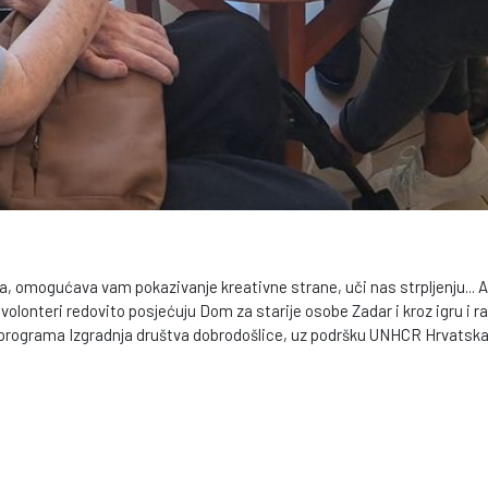
na, omogućava vam pokazivanje kreativne strane, uči nas strpljenju...
 volonteri redovito posjećuju Dom za starije osobe Zadar i kroz igru i
u programa Izgradnja društva dobrodošlice, uz podršku UNHCR Hrvatska