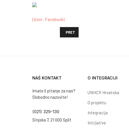
(Izvor: Facebook)
PRETHODNI ČLANAK: KAKO SU ZANIM
PRET
NAŠ KONTAKT
O INTEGRACIJI
Imate li pitanje za nas?
UNHCR Hrvatska
Slobodno nazovite!
O projektu
(021) 329-130
Integracija
Sinjska 7, 21 000 Split
Inicijative