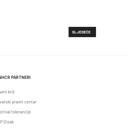
SLJEDEĆI ČLANAK: U RIJECI SE
SLJEDEĆE
NHCR PARTNERI
veni križ
vatski pravni centar
stival tolerancije
P Sisak