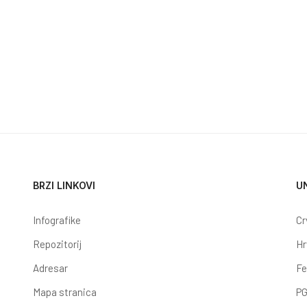
LJIVU RADIONICU ORGANIZIRALI NAŠI
BRZI LINKOVI
U
Infografike
Cr
Repozitorij
Hr
Adresar
Fe
Mapa stranica
PG