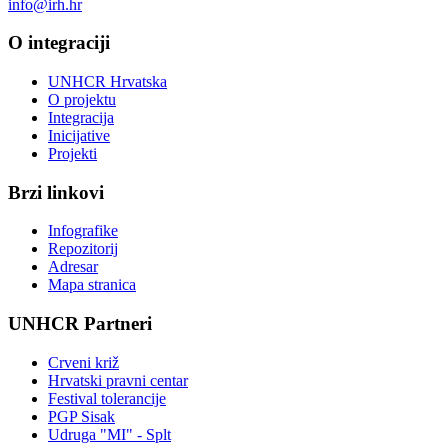
info@irh.hr
O integraciji
UNHCR Hrvatska
O projektu
Integracija
Inicijative
Projekti
Brzi linkovi
Infografike
Repozitorij
Adresar
Mapa stranica
UNHCR Partneri
Crveni križ
Hrvatski pravni centar
Festival tolerancije
PGP Sisak
Udruga "MI" - Splt