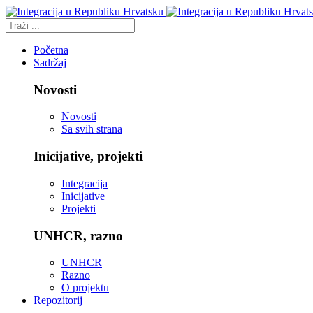
Početna
Sadržaj
Novosti
Novosti
Sa svih strana
Inicijative, projekti
Integracija
Inicijative
Projekti
UNHCR, razno
UNHCR
Razno
O projektu
Repozitorij