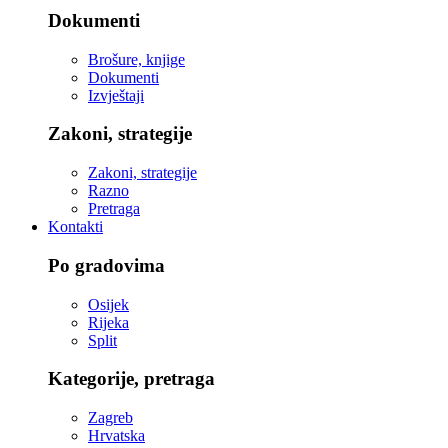
Dokumenti
Brošure, knjige
Dokumenti
Izvještaji
Zakoni, strategije
Zakoni, strategije
Razno
Pretraga
Kontakti
Po gradovima
Osijek
Rijeka
Split
Kategorije, pretraga
Zagreb
Hrvatska