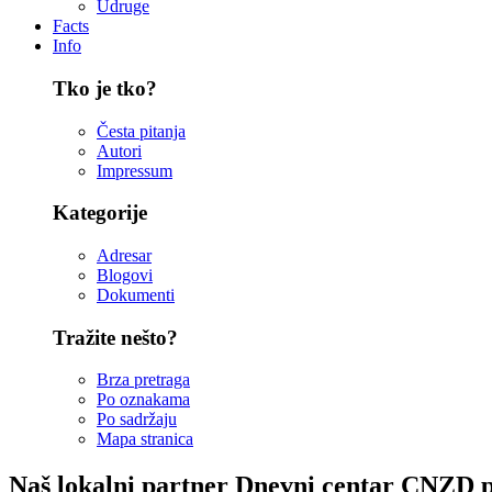
Udruge
Facts
Info
Tko je tko?
Česta pitanja
Autori
Impressum
Kategorije
Adresar
Blogovi
Dokumenti
Tražite nešto?
Brza pretraga
Po oznakama
Po sadržaju
Mapa stranica
Naš lokalni partner Dnevni centar CNZD po