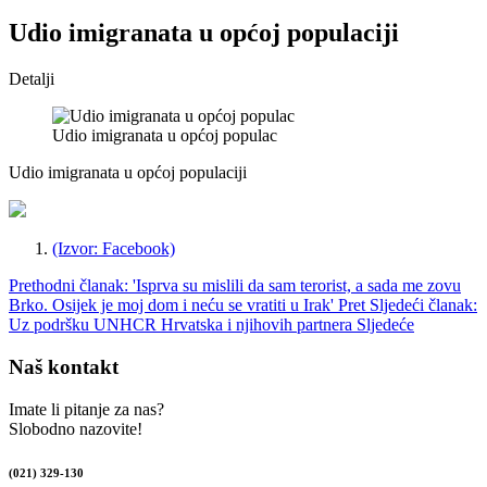
Udio imigranata u općoj populaciji
Detalji
Udio imigranata u općoj populac
Udio imigranata u općoj populaciji
(Izvor: Facebook)
Prethodni članak: 'Isprva su mislili da sam terorist, a sada me zovu
Brko. Osijek je moj dom i neću se vratiti u Irak'
Pret
Sljedeći članak:
Uz podršku UNHCR Hrvatska i njihovih partnera
Sljedeće
Naš kontakt
Imate li pitanje za nas?
Slobodno nazovite!
(021) 329-130