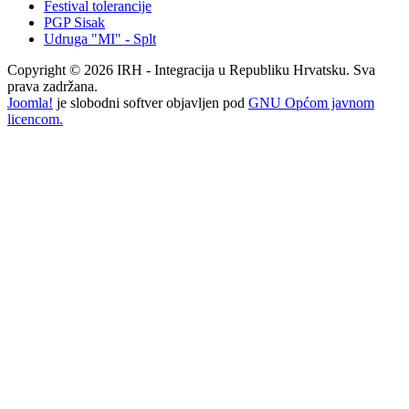
Festival tolerancije
PGP Sisak
Udruga "MI" - Splt
Copyright © 2026 IRH - Integracija u Republiku Hrvatsku. Sva
prava zadržana.
Joomla!
je slobodni softver objavljen pod
GNU Općom javnom
licencom.