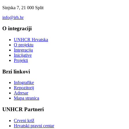
Sinjska 7, 21 000 Split
info@irh.hr
O integraciji
UNHCR Hrvatska
O projektu
Integracija
Inicijative
Projekti
Brzi linkovi
Infografike
Repozitorij
Adresar
Mapa stranica
UNHCR Partneri
Crveni križ
Hrvatski pravni centar