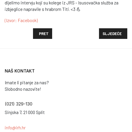
dijelimo intervju koji su kolege iz JRS - Isusovačka služba za
izbjeglice napravile s hrabrom Titi. <3 💪
(Izvor: Facebook)
PRETHODNI ČLANAK: PODSJEĆAMO NA WEBINAR KOJI
SLJEDEĆI ČLAN
PRET
SLJEDEĆE
NAŠ KONTAKT
Imate li pitanje za nas?
Slobodno nazovite!
(021) 329-130
Sinjska 7, 21 000 Split
info@irh.hr