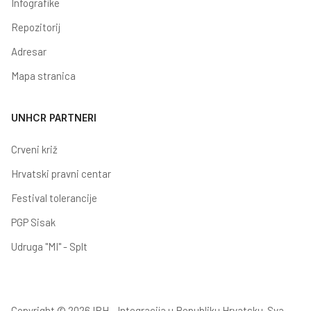
Infografike
Repozitorij
Adresar
Mapa stranica
UNHCR PARTNERI
Crveni križ
Hrvatski pravni centar
Festival tolerancije
PGP Sisak
Udruga "MI" - Splt
Copyright © 2026 IRH - Integracija u Republiku Hrvatsku. Sva