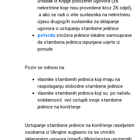
izvadak iz Knjige položenih ugovora (za
nekretnine koje nisu provedene kroz ZK odjel),
a ako se radi o više suvlasnika na nekretninu
izjavu drugog/ih suvlasnika za sklapanje
ugovora o ustupanju stambene jedinice
potvrdu
stožera jedinice lokalne samouprave
da stambena jedinica ispunjava uvjete iz
ponude
Poziv se odnosi na:
vlasnike stambenih jedinica koji imaju na
raspolaganju slobodne stambene jedinice
vlasnike stambenih jedinica koji su po načelu
solidarnosti već ustupili svoje stambene
jedinice na korištenje
Ustupanje stambene jedinice na korištenje raseljenim
osobama iz Ukrajine suglasno će se utvrditi
sklapanjem ugovora između Ministarstva unutarnjih