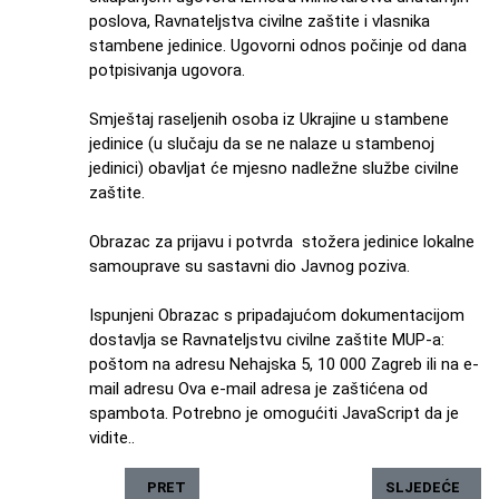
poslova, Ravnateljstva civilne zaštite i vlasnika
stambene jedinice. Ugovorni odnos počinje od dana
potpisivanja ugovora.
Smještaj raseljenih osoba iz Ukrajine u stambene
jedinice (u slučaju da se ne nalaze u stambenoj
jedinici) obavljat će mjesno nadležne službe civilne
zaštite.
Obrazac za prijavu i potvrda stožera jedinice lokalne
samouprave su sastavni dio Javnog poziva.
Ispunjeni Obrazac s pripadajućom dokumentacijom
dostavlja se Ravnateljstvu civilne zaštite MUP-a:
poštom na adresu Nehajska 5, 10 000 Zagreb ili na e-
mail adresu
Ova e-mail adresa je zaštićena od
spambota. Potrebno je omogućiti JavaScript da je
vidite.
.
PRETHODNI ČLANAK: EGSO RASPISAO NAGRADU ZA
SLJEDEĆI ČLAN
PRET
SLJEDEĆE