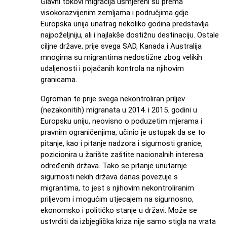
Glavni tokovi migracija usmjereni su prema
visokorazvijenim zemljama i područjima gdje
Europska unija unatrag nekoliko godina predstavlja
najpoželjniju, ali i najlakše dostižnu destinaciju. Ostale
ciljne države, prije svega SAD, Kanada i Australija
mnogima su migrantima nedostižne zbog velikih
udaljenosti i pojačanih kontrola na njihovim
granicama.
Ogroman te prije svega nekontroliran priljev
(nezakonitih) migranata u 2014. i 2015. godini u
Europsku uniju, neovisno o poduzetim mjerama i
pravnim ograničenjima, učinio je ustupak da se to
pitanje, kao i pitanje nadzora i sigurnosti granice,
pozicionira u žarište zaštite nacionalnih interesa
određenih država. Tako se pitanje unutarnje
sigurnosti nekih država danas povezuje s
migrantima, to jest s njihovim nekontroliranim
priljevom i mogućim utjecajem na sigurnosno,
ekonomsko i političko stanje u državi. Može se
ustvrditi da izbjeglička kriza nije samo stigla na vrata