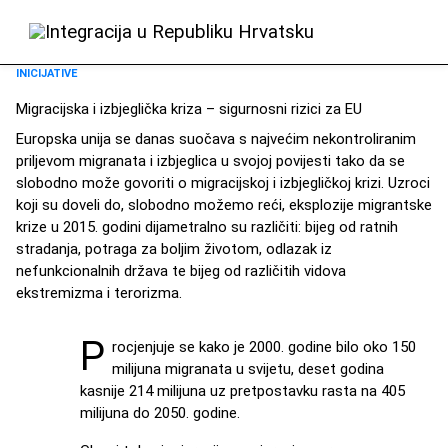
INICIJATIVE
Migracijska i izbjeglička kriza – sigurnosni rizici za EU
Europska unija se danas suočava s najvećim nekontroliranim
priljevom migranata i izbjeglica u svojoj povijesti tako da se
slobodno može govoriti o migracijskoj i izbjegličkoj krizi. Uzroci
koji su doveli do, slobodno možemo reći, eksplozije migrantske
krize u 2015. godini dijametralno su različiti: bijeg od ratnih
stradanja, potraga za boljim životom, odlazak iz
nefunkcionalnih država te bijeg od različitih vidova
ekstremizma i terorizma.
P
rocjenjuje se kako je 2000. godine bilo oko 150
milijuna migranata u svijetu, deset godina
kasnije 214 milijuna uz pretpostavku rasta na 405
milijuna do 2050. godine.