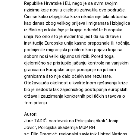
Republike Hrvatske i EU, nego je sa svim svojim
rizicima koje nosi u cijelosti zahvatila ovo područje.
Čini se kako izbjeglička kriza nikada nije bila aktualna
kao danas zbog velikog priljeva i migranata i izbjeglica
iz Bliskog istoka čije je krajnje odredište Europska
unija. No ono što je evidentno jest da su države i
institucije Europske unije kasno prepoznale ili, točnije,
podcijenile migracijski problem kao pojavu koja sa
sobom nosi veliki sigurnosni rizik. Pored toga,
djelomično se pristupilo jačanju kontrole na vanjskim
granicama Europske unije, ponajprije na južnim
granicama što nije dalo očekivane rezultate.
Otežavajuća okolnost u kvalitetnom rješavanju krize
bio je nedostatak zajedničkog postupanja europskih
država i zauzimanja konkretnih političkih stavova o
tom pitanju.
Autori:
Jure TADIĆ, nastavnik na Policijskoj školi "Josip
Jović", Policijska akademija MUP RH.
sc. Filip Dragović, regionalni savjetnik United Nations