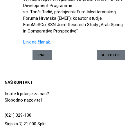
Development Programme.
sc. Tonči Tadić, predsjednik Euro-Mediteranskog
Foruma Hrvatska (EMEF); koautor studije
EuroMeSCo-SSN Joint Research Study „Arab Spring
in Comparative Prospective".
Link na članak.
PRETHODNI ČLANAK: MJERE HRVATSKOG ZAVODA 
SLJEDEĆI ČLAN
PRET
SLJEDEĆE
NAŠ KONTAKT
Imate li pitanje za nas?
Slobodno nazovite!
(021) 329-130
Sinjska 7, 21 000 Split