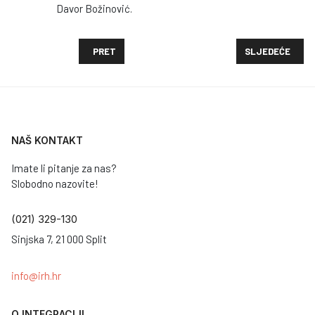
Davor Božinović.
PRETHODNI ČLANAK: VOLONTIRANJE - VAŽNA KOMPO
SLJEDEĆI ČLAN
PRET
SLJEDEĆE
NAŠ KONTAKT
Imate li pitanje za nas?
Slobodno nazovite!
(021) 329-130
Sinjska 7, 21 000 Split
info@irh.hr
O INTEGRACIJI