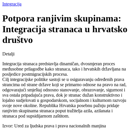
Integracija
Potpora ranjivim skupinama:
Integracija stranaca u hrvatsko
društvo
Detalji
Integracija stranaca predstavlja dinamičan, dvosmjeran proces
međusobne prilagodbe kako stranaca, tako i hrvatskih državljana na
posljedice postmigracijskih procesa.
Cilj integracijske politike sastoji se u osiguravanju određenih prava
strancima od strane države koji se primarno odnose na pravo na rad,
odgovarajući smještaj odnosno stanovanje, obrazovanje, sigurnost i
sva ostala pripadajuća prava, dok je stranac dužan konstruktivno i
lojalno sudjelovati u gospodarskom, socijalnom i kulturnom razvoju
svoje nove okoline. Republika Hrvatska posebnu pažnju pridaje
ranjivim skupinama stranaca poput tražitelja azila, azilanata i
stranaca pod supsidijarnom zaštitom.
Izvor: Ured za ljudska prava i prava nacionalnih manjina