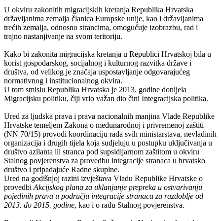
U okviru zakonitih migracijskih kretanja Republika Hrvatska
državljanima zemalja članica Europske unije, kao i državljanima
trećih zemalja, odnosno strancima, omogućuje izobrazbu, rad i
trajno nastanjivanje na svom teritoriju.
Kako bi zakonita migracijska kretanja u Republici Hrvatskoj bila u
korist gospodarskog, socijalnog i kulturnog razvitka države i
društva, od velikog je značaja uspostavljanje odgovarajućeg
normativnog i institucionalnog okvira.
U tom smislu Republika Hrvatska je 2013. godine donijela
Migracijsku politiku, čiji vrlo važan dio čini Integracijska politika.
Ured za ljudska prava i prava nacionalnih manjina Vlade Republike
Hrvatske temeljem Zakona o međunarodnoj i privremenoj zaštiti
(NN 70/15) provodi koordinaciju rada svih ministarstava, nevladinih
organizacija i drugih tijela koja sudjeluju u postupku uključivanja u
društvo azilanta ili stranca pod supsidijarnom zaštitom u okviru
Stalnog povjerenstva za provedbu integracije stranaca u hrvatsko
društvo i pripadajuće Radne skupine.
Ured na godišnjoj razini izvještava Vladu Republike Hrvatske o
provedbi
Akcijskog plana za uklanjanje prepreka u ostvarivanju
pojedinih prava u području integracije stranaca za razdoblje od
2013. do 2015. godine
, kao i o radu Stalnog povjerenstva.