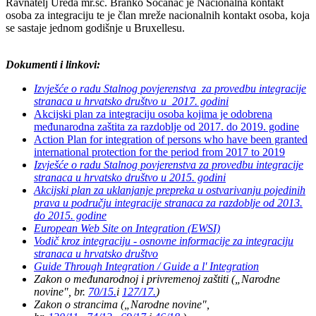
Ravnatelj Ureda mr.sc. Branko Sočanac je Nacionalna kontakt
osoba za integraciju te je član mreže nacionalnih kontakt osoba, koja
se sastaje jednom godišnje u Bruxellesu.
Dokumenti i linkovi:
Izvješće o radu Stalnog povjerenstva_za provedbu integracije
stranaca u hrvatsko društvo u_2017. godini
Akcijski plan za integraciju osoba kojima je odobrena
međunarodna zaštita za razdoblje od 2017. do 2019. godine
Action Plan for integration of persons who have been granted
international protection for the period from 2017 to 2019
Izvješće o radu Stalnog povjerenstva za provedbu integracije
stranaca u hrvatsko društvo u 2015. godini
Akcijski plan za uklanjanje prepreka u ostvarivanju pojedinih
prava u području integracije stranaca za razdoblje od 2013.
do 2015. godine
European Web Site on Integration (EWSI)
Vodič kroz integraciju - osnovne informacije za integraciju
stranaca u hrvatsko društvo
Guide Through Integration / Guide a l' Integration
Zakon o međunarodnoj i privremenoj zaštiti („Narodne
novine", br.
70/15.
i
127/17.
)
Zakon o strancima („Narodne novine",