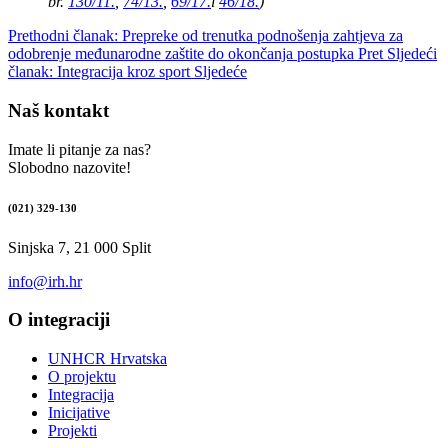
br.
130/11.
,
74/13.
,
69/17.
i
46/18.
)
Prethodni članak: Prepreke od trenutka podnošenja zahtjeva za
odobrenje međunarodne zaštite do okončanja postupka
Pret
Sljedeći
članak: Integracija kroz sport
Sljedeće
Naš kontakt
Imate li pitanje za nas?
Slobodno nazovite!
(021) 329-130
Sinjska 7, 21 000 Split
info@irh.hr
O integraciji
UNHCR Hrvatska
O projektu
Integracija
Inicijative
Projekti