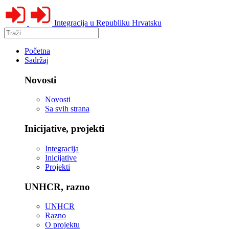
Integracija u Republiku Hrvatsku
Početna
Sadržaj
Novosti
Novosti
Sa svih strana
Inicijative, projekti
Integracija
Inicijative
Projekti
UNHCR, razno
UNHCR
Razno
O projektu