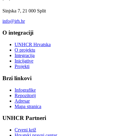
Sinjska 7, 21 000 Split
info@irh.hr
O integraciji
UNHCR Hrvatska
O projektu
Integracija
Inicijative
Projekti
Brzi linkovi
Infografike
Repozitorij
Adresar
Mapa stranica
UNHCR Partneri
Crveni križ
Hrvatski pravni centar