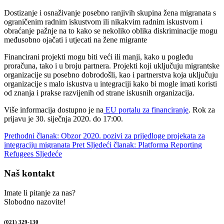
Dostizanje i osnaživanje posebno ranjivih skupina žena migranata s
ograničenim radnim iskustvom ili nikakvim radnim iskustvom i
obraćanje pažnje na to kako se nekoliko oblika diskriminacije mogu
međusobno ojačati i utjecati na žene migrante
Financirani projekti mogu biti veći ili manji, kako u pogledu
proračuna, tako i u broju partnera. Projekti koji uključuju migrantske
organizacije su posebno dobrodošli, kao i partnerstva koja uključuju
organizacije s malo iskustva u integraciji kako bi mogle imati koristi
od znanja i prakse razvijenih od strane iskusnih organizacija.
Više informacija dostupno je na
EU portalu za financiranje
. Rok za
prijavu je 30. siječnja 2020. do 17:00.
Prethodni članak: Obzor 2020. pozivi za prijedloge projekata za
integraciju migranata
Pret
Sljedeći članak: Platforma Reporting
Refugees
Sljedeće
Naš kontakt
Imate li pitanje za nas?
Slobodno nazovite!
(021) 329-130