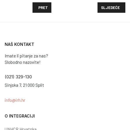
PRETHODNI ČLANAK: ESEJSKI RAD: PRAVO NA ZDRA
SLJEDEĆI ČLAN
PRET
SLJEDEĆE
NAŠ KONTAKT
Imate li pitanje za nas?
Slobodno nazovite!
(021) 329-130
Sinjska 7, 21 000 Split
info@irh.hr
O INTEGRACIJI
UNHCR Hrvatska