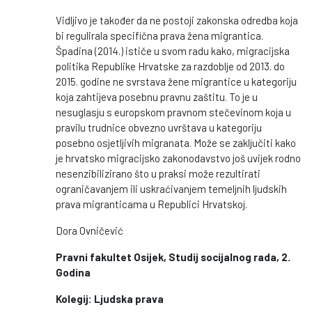
Vidljivo je također da ne postoji zakonska odredba koja
bi regulirala specifična prava žena migrantica.
Špadina (2014.) ističe u svom radu kako, migracijska
politika Republike Hrvatske za razdoblje od 2013. do
2015. godine ne svrstava žene migrantice u kategoriju
koja zahtijeva posebnu pravnu zaštitu. To je u
nesuglasju s europskom pravnom stečevinom koja u
pravilu trudnice obvezno uvrštava u kategoriju
posebno osjetljivih migranata. Može se zaključiti kako
je hrvatsko migracijsko zakonodavstvo još uvijek rodno
nesenzibilizirano što u praksi može rezultirati
ograničavanjem ili uskraćivanjem temeljnih ljudskih
prava migranticama u Republici Hrvatskoj.
Dora Ovničević
Pravni fakultet Osijek, Studij socijalnog rada, 2.
Godina
Kolegij: Ljudska prava