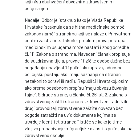
koji nisu obuhvaćeni obveznim zdravstvenim
osiguranjem.
Nadalje, Odbor je istaknuo kako je Vlada Republike
Hrvatske istaknula da se hitna medicinska pomoć
zakonom jamči strancima koji se nalaze u Prihvatnom
centru za strance. Također problem prava pristupa
medicinskim uslugama može nastati i zbog odredbe
čl. 111. Zakona o strancima. Navedeni članak propisuje
da su „državna tijela, pravne i fizičke osobe dužne bez
odgađanja obavijestiti policijsku upravu, odnosno
policijsku postaju ako imaju saznanja da stranac
nezakonito boravi ili radi u Republici Hrvatskoj, osim
ako prema posebnom propisu imaju obvezu čuvanja
tajne“. S druge strane, u članku čl. 26. st. 2. Zakona o
zdravstvenoj zaštiti stranaca „zdravstveni radnik ili
drugi provoditelj zdravstvene zaštite obvezan bez
odgode zatražiti na uvid dokumente kojima se
utvrđuje identitet stranca.“ Ističe se kako je time
vidljivo prebacivanje migracijske ovlasti s policijsko na
zdravstveno osoblje.