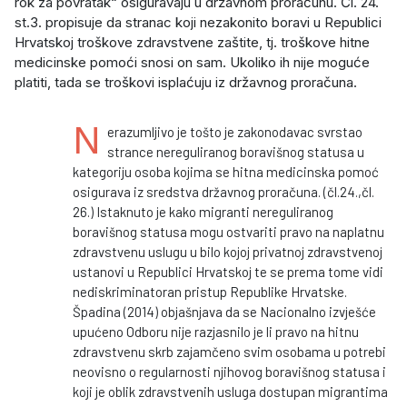
rok za povratak“ osiguravaju u državnom proračunu. Čl. 24.
st.3. propisuje da stranac koji nezakonito boravi u Republici
Hrvatskoj troškove zdravstvene zaštite, tj. troškove hitne
medicinske pomoći snosi on sam. Ukoliko ih nije moguće
platiti, tada se troškovi isplaćuju iz državnog proračuna.
N
erazumljivo je tošto je zakonodavac svrstao
strance nereguliranog boravišnog statusa u
kategoriju osoba kojima se hitna medicinska pomoć
osigurava iz sredstva državnog proračuna. (čl.24.,čl.
26.) Istaknuto je kako migranti nereguliranog
boravišnog statusa mogu ostvariti pravo na naplatnu
zdravstvenu uslugu u bilo kojoj privatnoj zdravstvenoj
ustanovi u Republici Hrvatskoj te se prema tome vidi
nediskriminatoran pristup Republike Hrvatske.
Špadina (2014) objašnjava da se Nacionalno izvješće
upućeno Odboru nije razjasnilo je li pravo na hitnu
zdravstvenu skrb zajamčeno svim osobama u potrebi
neovisno o regularnosti njihovog boravišnog statusa i
koji je oblik zdravstvenih usluga dostupan migrantima