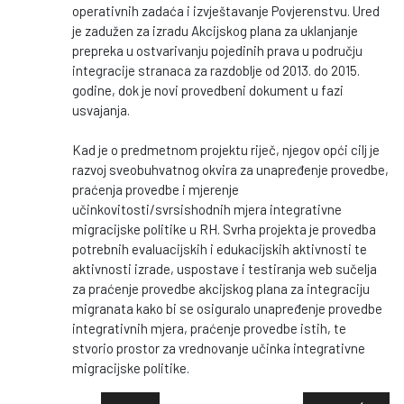
operativnih zadaća i izvještavanje Povjerenstvu. Ured
je zadužen za izradu Akcijskog plana za uklanjanje
prepreka u ostvarivanju pojedinih prava u području
integracije stranaca za razdoblje od 2013. do 2015.
godine, dok je novi provedbeni dokument u fazi
usvajanja.
Kad je o predmetnom projektu riječ, njegov opći cilj je
razvoj sveobuhvatnog okvira za unapređenje provedbe,
praćenja provedbe i mjerenje
učinkovitosti/svrsishodnih mjera integrativne
migracijske politike u RH. Svrha projekta je provedba
potrebnih evaluacijskih i edukacijskih aktivnosti te
aktivnosti izrade, uspostave i testiranja web sučelja
za praćenje provedbe akcijskog plana za integraciju
migranata kako bi se osiguralo unapređenje provedbe
integrativnih mjera, praćenje provedbe istih, te
stvorio prostor za vrednovanje učinka integrativne
migracijske politike.