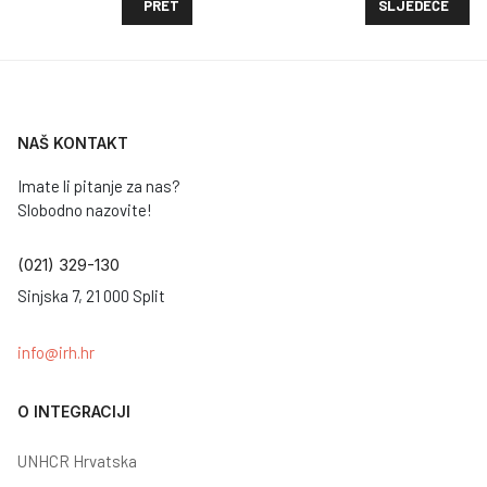
PRETHODNI ČLANAK: CALL FOR PROPOSALS TO EMPO
SLJEDEĆI ČLANA
PRET
SLJEDEĆE
NAŠ KONTAKT
Imate li pitanje za nas?
Slobodno nazovite!
(021) 329-130
Sinjska 7, 21 000 Split
info@irh.hr
O INTEGRACIJI
UNHCR Hrvatska