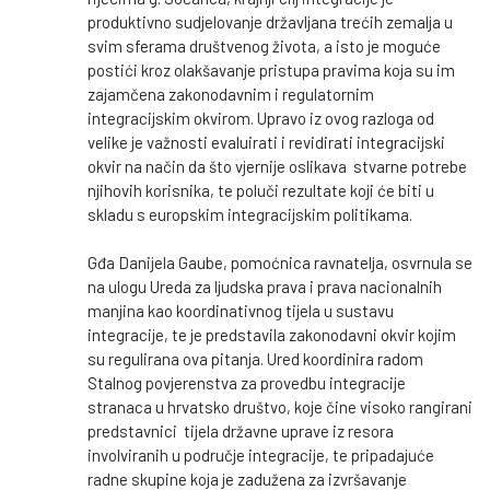
produktivno sudjelovanje državljana trećih zemalja u
svim sferama društvenog života, a isto je moguće
postići kroz olakšavanje pristupa pravima koja su im
zajamčena zakonodavnim i regulatornim
integracijskim okvirom. Upravo iz ovog razloga od
velike je važnosti evaluirati i revidirati integracijski
okvir na način da što vjernije oslikava stvarne potrebe
njihovih korisnika, te poluči rezultate koji će biti u
skladu s europskim integracijskim politikama.
Gđa Danijela Gaube, pomoćnica ravnatelja, osvrnula se
na ulogu Ureda za ljudska prava i prava nacionalnih
manjina kao koordinativnog tijela u sustavu
integracije, te je predstavila zakonodavni okvir kojim
su regulirana ova pitanja. Ured koordinira radom
Stalnog povjerenstva za provedbu integracije
stranaca u hrvatsko društvo, koje čine visoko rangirani
predstavnici tijela državne uprave iz resora
involviranih u područje integracije, te pripadajuće
radne skupine koja je zadužena za izvršavanje