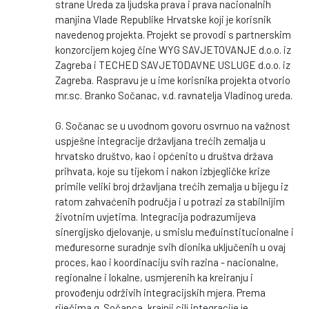
strane Ureda za ljudska prava i prava nacionalnih
manjina Vlade Republike Hrvatske koji je korisnik
navedenog projekta. Projekt se provodi s partnerskim
konzorcijem kojeg čine WYG SAVJETOVANJE d.o.o. iz
Zagreba i TECHED SAVJETODAVNE USLUGE d.o.o. iz
Zagreba. Raspravu je u ime korisnika projekta otvorio
mr.sc. Branko Sočanac, v.d. ravnatelja Vladinog ureda.
G. Sočanac se u uvodnom govoru osvrnuo na važnost
uspješne integracije državljana trećih zemalja u
hrvatsko društvo, kao i općenito u društva država
prihvata, koje su tijekom i nakon izbjegličke krize
primile veliki broj državljana trećih zemalja u bijegu iz
ratom zahvaćenih područja i u potrazi za stabilnijim
životnim uvjetima. Integracija podrazumijeva
sinergijsko djelovanje, u smislu međuinstitucionalne i
međuresorne suradnje svih dionika uključenih u ovaj
proces, kao i koordinaciju svih razina - nacionalne,
regionalne i lokalne, usmjerenih ka kreiranju i
provođenju održivih integracijskih mjera. Prema
riječima g. Sočanca, krajnji cilj integracije je