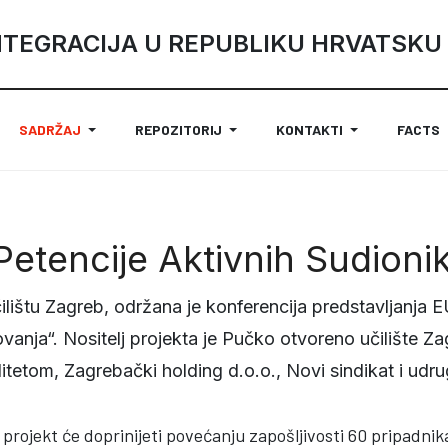
NTEGRACIJA U REPUBLIKU HRVATSKU
SADRŽAJ
REPOZITORIJ
KONTAKTI
FACTS
tencije Aktivnih Sudioni
ilištu Zagreb, održana je konferencija predstavljanj
nja“. Nositelj projekta je Pučko otvoreno učilište Za
iditetom, Zagrebački holding d.o.o., Novi sindikat i ud
rojekt će doprinijeti povećanju zapošljivosti 60 pripadnika r