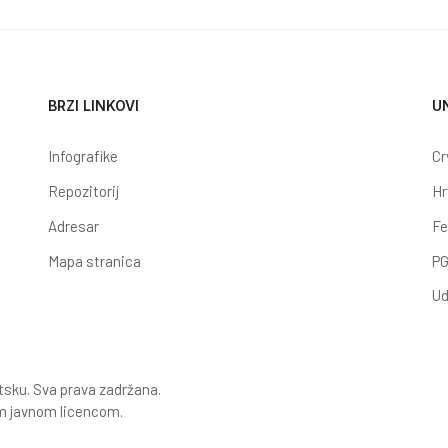
BRZI LINKOVI
U
Infografike
Cr
Repozitorij
Hr
Adresar
Fe
Mapa stranica
PG
Ud
tsku. Sva prava zadržana.
 javnom licencom.