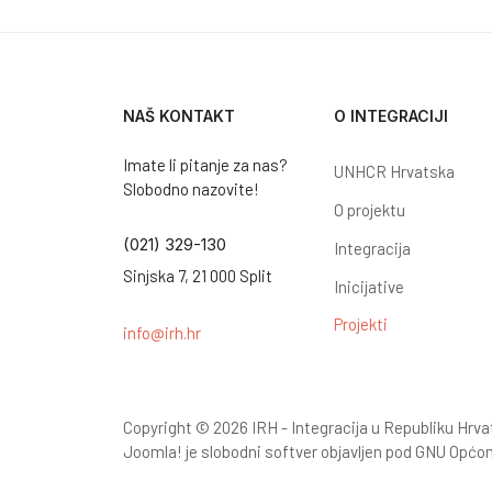
NAŠ KONTAKT
O INTEGRACIJI
Imate li pitanje za nas?
UNHCR Hrvatska
Slobodno nazovite!
O projektu
(021) 329-130
Integracija
Sinjska 7, 21 000 Split
Inicijative
Projekti
info@irh.hr
Copyright © 2026 IRH - Integracija u Republiku Hrva
Joomla!
je slobodni softver objavljen pod
GNU Općom