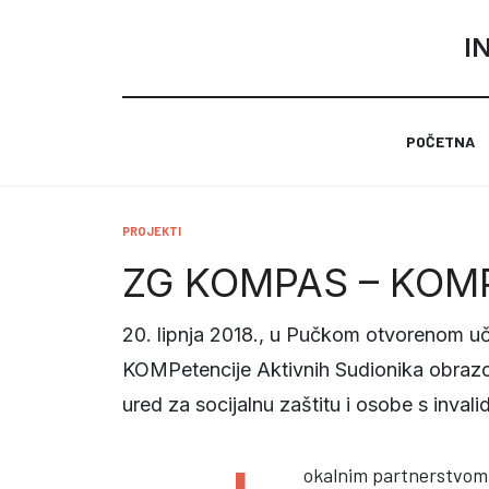
I
POČETNA
PROJEKTI
ZG KOMPAS – KOMPe
20. lipnja 2018., u Pučkom otvorenom uč
KOMPetencije Aktivnih Sudionika obrazova
ured za socijalnu zaštitu i osobe s inval
okalnim partnerstvom p