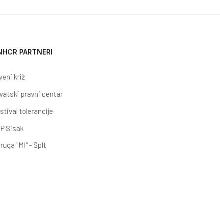
NHCR PARTNERI
veni križ
vatski pravni centar
stival tolerancije
P Sisak
ruga "MI" - Splt