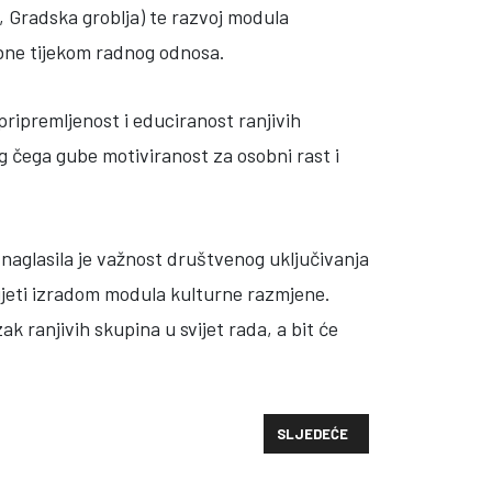
, Gradska groblja) te razvoj modula
ebne tijekom radnog odnosa.
ripremljenost i educiranost ranjivih
 čega gube motiviranost za osobni rast i
naglasila je važnost društvenog uključivanja
ijeti izradom modula kulturne razmjene.
ak ranjivih skupina u svijet rada, a bit će
RY NATIONALS
SLJEDEĆI ČLANAK: CRVENI KRI
SLJEDEĆE