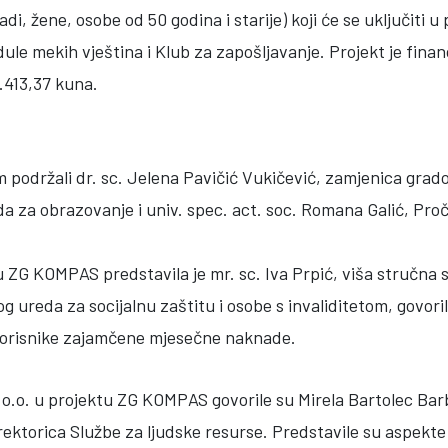
i, žene, osobe od 50 godina i starije) koji će se uključiti 
ule mekih vještina i Klub za zapošljavanje. Projekt je fina
413,37 kuna.
 podržali dr. sc. Jelena Pavičić Vukičević, zamjenica grad
a za obrazovanje i univ. spec. act. soc. Romana Galić, Proč
 ZG KOMPAS predstavila je mr. sc. Iva Prpić, viša stručna 
g ureda za socijalnu zaštitu i osobe s invaliditetom, govor
, korisnike zajamčene mjesečne naknade.
.o.o. u projektu ZG KOMPAS govorile su Mirela Bartolec Ba
rektorica Službe za ljudske resurse. Predstavile su aspekte