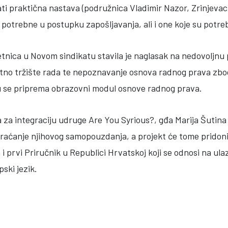
ti praktična nastava (podružnica Vladimir Nazor, Zrinjevac
 potrebne u postupku zapošljavanja, ali i one koje su potr
tnica u Novom sindikatu stavila je naglasak na nedovoljnu p
tno tržište rada te nepoznavanje osnova radnog prava zbog
ktu se priprema obrazovni modul osnove radnog prava.
 za integraciju udruge Are You Syrious?, gđa Marija Šutina 
vraćanje njihovog samopouzdanja, a projekt će tome pridon
i prvi Priručnik u Republici Hrvatskoj koji se odnosi na ulaz
pski jezik.
 AMIF CALL FOR PROPOSALS TO SUPPORT INTEGRATION OF THIRD-COUNT