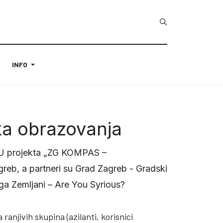
INFO
ka obrazovanja
a EU projekta „ZG KOMPAS –
greb, a partneri su Grad Zagreb - Gradski
ruga Zemljani – Are You Syrious?
anjivih skupina (azilanti, korisnici