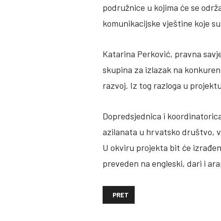
podružnice u kojima će se održa
komunikacijske vještine koje su
Katarina Perković, pravna savje
skupina za izlazak na konkuren
razvoj. Iz tog razloga u proje
Dopredsjednica i koordinatorica
azilanata u hrvatsko društvo, 
U okviru projekta bit će izrađen 
preveden na engleski, dari i ara
PRETHODNI ČLANAK: €16.2 MILLION
PRET