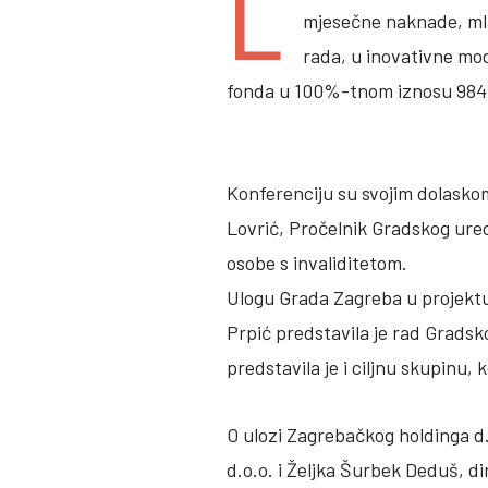
L
mjesečne naknade, mlad
rada, u inovativne mod
fonda u 100%-tnom iznosu 984.
Konferenciju su svojim dolaskom
Lovrić, Pročelnik Gradskog ured
osobe s invaliditetom.
Ulogu Grada Zagreba u projektu
Prpić predstavila je rad Gradsko
predstavila je i ciljnu skupinu
O ulozi Zagrebačkog holdinga d
d.o.o. i Željka Šurbek Deduš, di