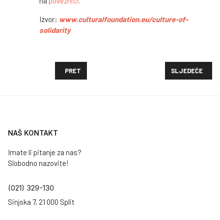
na
poveznici
.
Izvor:
www.culturalfoundation.eu/culture-of-
solidarity
PRETHODNI ČLANAK: PROJEKT DRUŠTVA ZA PSIHOL
SLJEDEĆI ČLAN
PRET
SLJEDEĆE
NAŠ KONTAKT
Imate li pitanje za nas?
Slobodno nazovite!
(021) 329-130
Sinjska 7, 21 000 Split