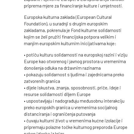
priprema mjere za financiranje kulture i umjetnosti.
Europska kulturna zaklada (European Cultural
Foundation), u suradnji s drugim europskim
zakladama, pokrenula je Fond kulturne solidarnosti
kojim se želi pružiti financijska potpora velikim i
manjim europskim kulturnim inicijativama koje:
• potiču kulturu solidarnosti na europskoj razini i viziju
Europe kao otvorenog i javnog prostora u vremenima
donošenja odluka na državnim razinama
• pokazuju solidarnost s ljudima i zajednicama preko
zatvorenih granica
• dijele iskustva, znanja, sposobnosti, priče, ideje i
resurse solidarnosti diljem Europe
• uspostavljaju i nadograđuju međusobnu interakciju
preko europskih granica u vremenima socijalnog
distanciranja i ograničenja putovanja
• čuvaju kulturni život u vremenima kućne izolacije i
pripremaju polazne točke kulturnog preporoda Europe
nakon izlaska iz krize