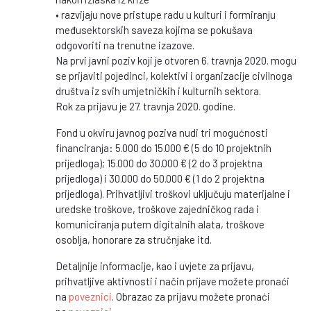
• razvijaju nove pristupe radu u kulturi i formiranju
međusektorskih saveza kojima se pokušava
odgovoriti na trenutne izazove.
Na prvi javni poziv koji je otvoren 6. travnja 2020. mogu
se prijaviti pojedinci, kolektivi i organizacije civilnoga
društva iz svih umjetničkih i kulturnih sektora.
Rok za prijavu je 27. travnja 2020. godine.
Fond u okviru javnog poziva nudi tri mogućnosti
financiranja: 5.000 do 15.000 € (5 do 10 projektnih
prijedloga); 15.000 do 30.000 € (2 do 3 projektna
prijedloga) i 30.000 do 50.000 € (1 do 2 projektna
prijedloga). Prihvatljivi troškovi uključuju materijalne i
uredske troškove, troškove zajedničkog rada i
komuniciranja putem digitalnih alata, troškove
osoblja, honorare za stručnjake itd.
Detaljnije informacije, kao i uvjete za prijavu,
prihvatljive aktivnosti i način prijave možete pronaći
na
poveznici
. Obrazac za prijavu možete pronaći