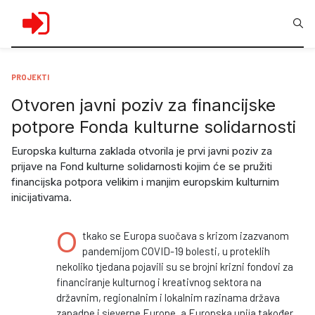
PROJEKTI
Otvoren javni poziv za financijske
potpore Fonda kulturne solidarnosti
Europska kulturna zaklada otvorila je prvi javni poziv za
prijave na Fond kulturne solidarnosti kojim će se pružiti
financijska potpora velikim i manjim europskim kulturnim
inicijativama.
O
tkako se Europa suočava s krizom izazvanom
pandemijom COVID-19 bolesti, u proteklih
nekoliko tjedana pojavili su se brojni krizni fondovi za
financiranje kulturnog i kreativnog sektora na
državnim, regionalnim i lokalnim razinama država
zapadne i sjeverne Europe, a Europska unija također