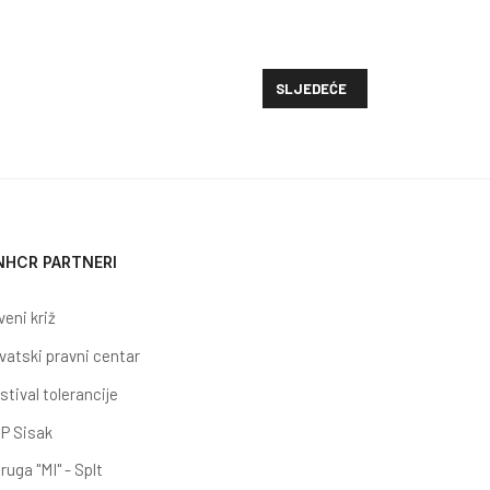
STALO
SLJEDEĆI ČLANAK: UNHCR I HR
SLJEDEĆE
NHCR PARTNERI
veni križ
vatski pravni centar
stival tolerancije
P Sisak
ruga "MI" - Splt