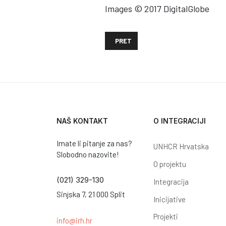
Images © 2017 DigitalGlobe
PRETHODNI ČLANAK: IOM: VIŠE OD 10
PRET
NAŠ KONTAKT
O INTEGRACIJI
Imate li pitanje za nas?
UNHCR Hrvatska
Slobodno nazovite!
O projektu
(021) 329-130
Integracija
Sinjska 7, 21 000 Split
Inicijative
Projekti
info@irh.hr