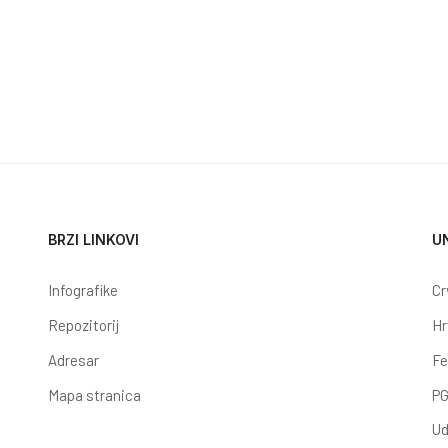
0.000 MIGRANTA STIGLO U EUROPU DO 3. SRPNJA, 2247 POGINULO ILI NE
BRZI LINKOVI
U
Infografike
Cr
Repozitorij
Hr
Adresar
Fe
Mapa stranica
PG
Ud