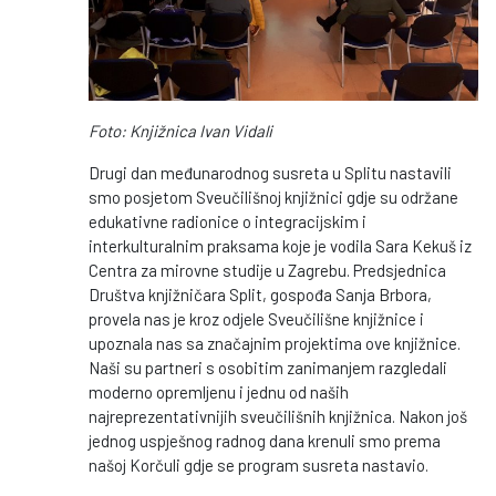
Foto: Knjižnica Ivan Vidali
Drugi dan međunarodnog susreta u Splitu nastavili
smo posjetom Sveučilišnoj knjižnici gdje su održane
edukativne radionice o integracijskim i
interkulturalnim praksama koje je vodila Sara Kekuš iz
Centra za mirovne studije u Zagrebu. Predsjednica
Društva knjižničara Split, gospođa Sanja Brbora,
provela nas je kroz odjele Sveučilišne knjižnice i
upoznala nas sa značajnim projektima ove knjižnice.
Naši su partneri s osobitim zanimanjem razgledali
moderno opremljenu i jednu od naših
najreprezentativnijih sveučilišnih knjižnica. Nakon još
jednog uspješnog radnog dana krenuli smo prema
našoj Korčuli gdje se program susreta nastavio.