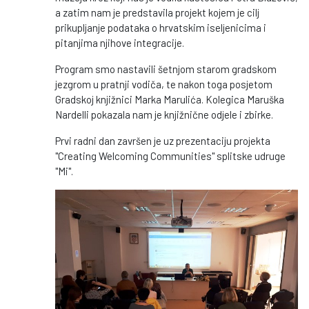
a zatim nam je predstavila projekt kojem je cilj
prikupljanje podataka o hrvatskim iseljenicima i
pitanjima njihove integracije.
Program smo nastavili šetnjom starom gradskom
jezgrom u pratnji vodiča, te nakon toga posjetom
Gradskoj knjižnici Marka Marulića. Kolegica Maruška
Nardelli pokazala nam je knjižnične odjele i zbirke.
Prvi radni dan završen je uz prezentaciju projekta
"Creating Welcoming Communities" splitske udruge
"Mi".