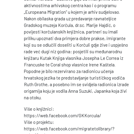
aktivnostima arhivskog centra kao i o programu
„Europeana Migration“ u kojem je arhiv sudjelovao.
Nakon obilaska grada uz predavanje ravnateljice
Gradskog muzeja Korčula, dr.sc. Marije Hajdić, o
povijesti korčulanskih knjižnica, partneri su imali
priliku upoznati dva primjera dobre prakse, imigrante
koji su se odlučili doseliti u Korčuli gdje žive i uspješno
rade već dugi niz godina: posjetili su međunarodnu
knjižaru Kutak Knjiga vlasnika Josepha Le Correa iz
Francuske te Coral shop vlasnice Irene Kaštela.
Popodne je bilo rezervirano za radionicu učenja
hrvatskog jezika te predstavljanje turističkog vodiča
Ruth Grothe, a posebno im se svidjela radionica izrade
origamija koju je vodila Anna Suzuki, Japanka koja živi
na otoku.
Više o knjižnici:
https://web.facebook.com/GKKorcula/
Više o projektu:
https://web.facebook.com/migratetolibrary/?