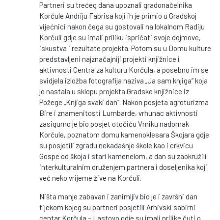
Partneri su trećeg dana upoznali gradonačelnika
Korčule Andriju Fabrisa koji ih je primio u Gradskoj
vijećnici nakon čega su gostovali na lokalnom Radiju
Korčuli gdje su imali priliku ispričati svoje dojmove,
iskustva i rezultate projekta. Potom su u Domu kulture
predstavljeni najznačajniji projekti knjižnice i
aktivnosti Centra za kulturu Korčula, a posebno im se
svidjela izložba fotografija naziva „Ja sam knjiga“ koja
je nastala u sklopu projekta Gradske knjižnice iz
Požege „Knjiga svaki dan“. Nakon posjeta agroturizma
Bire i znamenitosti Lumbarde, vrhunac aktivnosti
zasigurno je bio posjet otočiću Vrniku nadomak
Korčule, poznatom domu kamenoklesara Škojara gdje
su posjetili zgradu nekadašnje škole kao i crkvicu
Gospe od škoja i stari kamenelom, a dan su zaokružili
interkulturalnim druženjem partnera i doseljenika koji
već neko vrijeme žive na Korčuli.
Ništa manje zabavan i zanimljiv bio je i završni dan
tijekom kojeg su partneri posjetili Arhivski sabirni
centar Korčula – Lastovo gdje su imali prilike čuti o