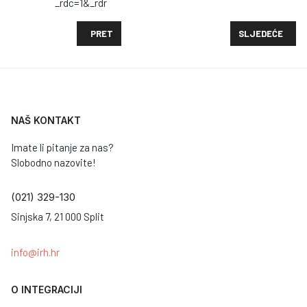
_rdc=1&_rdr
PRETHODNI ČLANAK: ODRŽAN STRUČNI SKUP "INTEGR
SLJEDEĆI ČLAN
PRET
SLJEDEĆE
NAŠ KONTAKT
Imate li pitanje za nas?
Slobodno nazovite!
(021) 329-130
Sinjska 7, 21 000 Split
info@irh.hr
O INTEGRACIJI