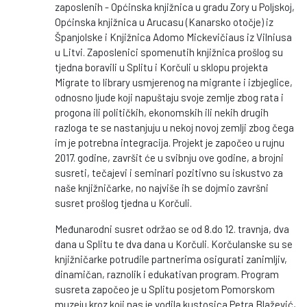
zaposlenih - Općinska knjižnica u gradu Zory u Poljskoj,
Općinska knjižnica u Arucasu (Kanarsko otočje) iz
Španjolske i Knjižnica Adomo Mickevičiaus iz Vilniusa
u Litvi. Zaposlenici spomenutih knjižnica prošlog su
tjedna boravili u Splitu i Korčuli u sklopu projekta
Migrate to library usmjerenog na migrante i izbjeglice,
odnosno ljude koji napuštaju svoje zemlje zbog rata i
progona ili političkih, ekonomskih ili nekih drugih
razloga te se nastanjuju u nekoj novoj zemlji zbog čega
im je potrebna integracija. Projekt je započeo u rujnu
2017. godine, završit će u svibnju ove godine, a brojni
susreti, tečajevi i seminari pozitivno su iskustvo za
naše knjižničarke, no najviše ih se dojmio završni
susret prošlog tjedna u Korčuli.
Međunarodni susret održao se od 8.do 12. travnja, dva
dana u Splitu te dva dana u Korčuli. Korčulanske su se
knjižničarke potrudile partnerima osigurati zanimljiv,
dinamičan, raznolik i edukativan program. Program
susreta započeo je u Splitu posjetom Pomorskom
muzeju kroz koji nas je vodila kustosica Petra Blažević,