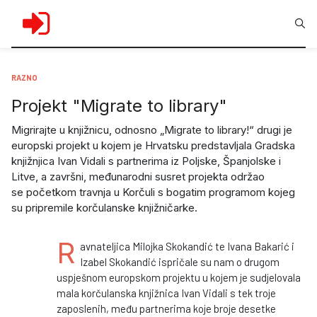
RAZNO
Projekt "Migrate to library"
Migrirajte u knjižnicu, odnosno „Migrate to library!“ drugi je
europski projekt u kojem je Hrvatsku predstavljala Gradska
knjižnjica Ivan Vidali s partnerima iz Poljske, Španjolske i
Litve, a završni, međunarodni susret projekta održao
se početkom travnja u Korčuli s bogatim programom kojeg
su pripremile korčulanske knjižničarke.
R
avnateljica Milojka Skokandić te Ivana Bakarić i
Izabel Skokandić ispričale su nam o drugom
uspješnom europskom projektu u kojem je sudjelovala
mala korčulanska knjižnica Ivan Vidali s tek troje
zaposlenih, među partnerima koje broje desetke