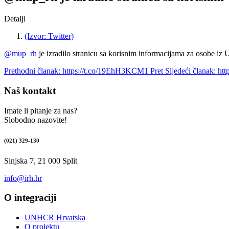
Detalji
(Izvor: Twitter)
@mup_rh
je izradilo stranicu sa korisnim informacijama za osobe iz
Prethodni članak: https://t.co/19EhH3KCM1
Pret
Sljedeći članak: h
Naš kontakt
Imate li pitanje za nas?
Slobodno nazovite!
(021) 329-130
Sinjska 7, 21 000 Split
info@irh.hr
O integraciji
UNHCR Hrvatska
O projektu