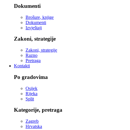
Dokumenti
Brošure, knjige
Dokumenti
Izvještaji
Zakoni, strategije
Zakoni, strategije
Razno
Pretraga
Kontakti
Po gradovima
Osijek
Rijeka
Split
Kategorije, pretraga
Zagreb
Hrvatska