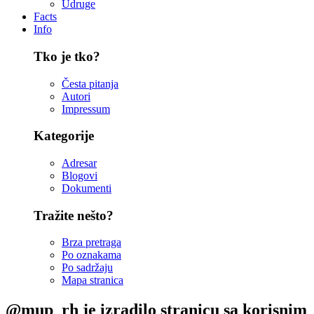
Udruge
Facts
Info
Tko je tko?
Česta pitanja
Autori
Impressum
Kategorije
Adresar
Blogovi
Dokumenti
Tražite nešto?
Brza pretraga
Po oznakama
Po sadržaju
Mapa stranica
@mup_rh je izradilo stranicu sa korisnim