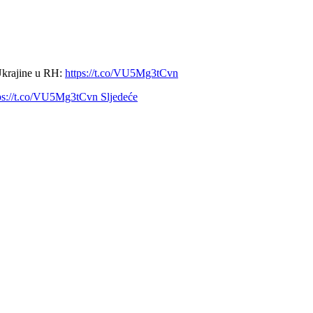
 Ukrajine u RH:
https://t.co/VU5Mg3tCvn
ttps://t.co/VU5Mg3tCvn
Sljedeće