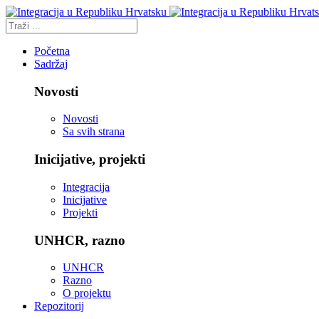
Početna
Sadržaj
Novosti
Novosti
Sa svih strana
Inicijative, projekti
Integracija
Inicijative
Projekti
UNHCR, razno
UNHCR
Razno
O projektu
Repozitorij