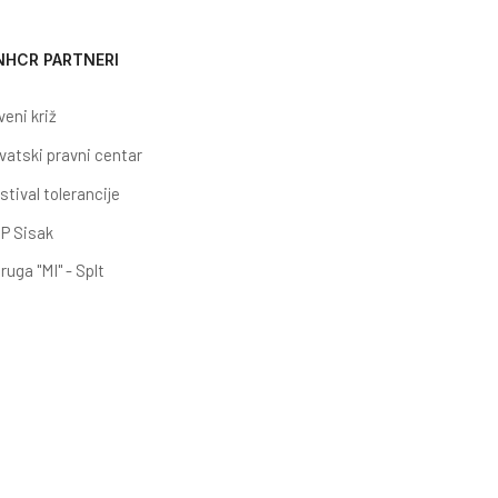
NHCR PARTNERI
veni križ
vatski pravni centar
stival tolerancije
P Sisak
ruga "MI" - Splt