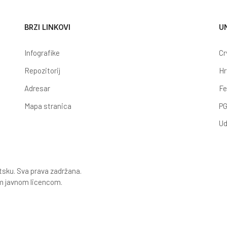
BRZI LINKOVI
U
Infografike
Cr
Repozitorij
Hr
Adresar
Fe
Mapa stranica
PG
Ud
tsku. Sva prava zadržana.
 javnom licencom.