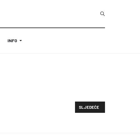
INFO
SLJEDEĆI ČLANAK: HTTPS://T
SLJEDEĆE