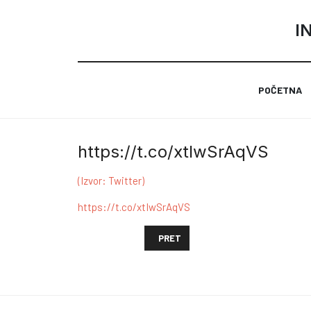
I
POČETNA
https://t.co/xtIwSrAqVS
(Izvor: Twitter)
https://t.co/xtIwSrAqVS
PRETHODNI ČLANAK: HTTPS://T.CO/
PRET