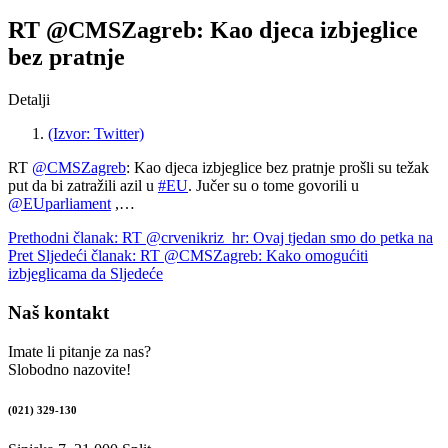
RT @CMSZagreb: Kao djeca izbjeglice
bez pratnje
Detalji
(Izvor: Twitter)
RT
@CMSZagreb
: Kao djeca izbjeglice bez pratnje prošli su težak
put da bi zatražili azil u
#EU
. Jučer su o tome govorili u
@EUparliament
,…
Prethodni članak: RT @crvenikriz_hr: Ovaj tjedan smo do petka na
Pret
Sljedeći članak: RT @CMSZagreb: Kako omogućiti
izbjeglicama da
Sljedeće
Naš kontakt
Imate li pitanje za nas?
Slobodno nazovite!
(021) 329-130