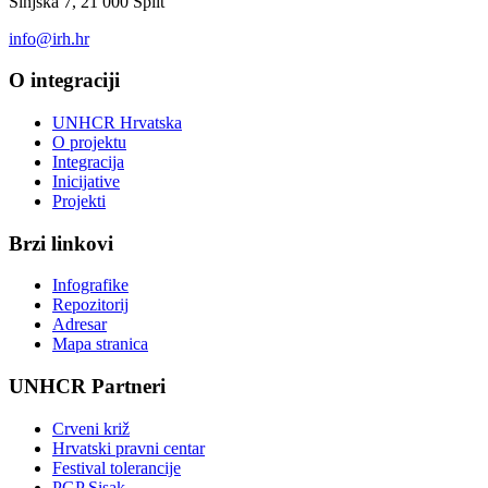
Sinjska 7, 21 000 Split
info@irh.hr
O integraciji
UNHCR Hrvatska
O projektu
Integracija
Inicijative
Projekti
Brzi linkovi
Infografike
Repozitorij
Adresar
Mapa stranica
UNHCR Partneri
Crveni križ
Hrvatski pravni centar
Festival tolerancije
PGP Sisak