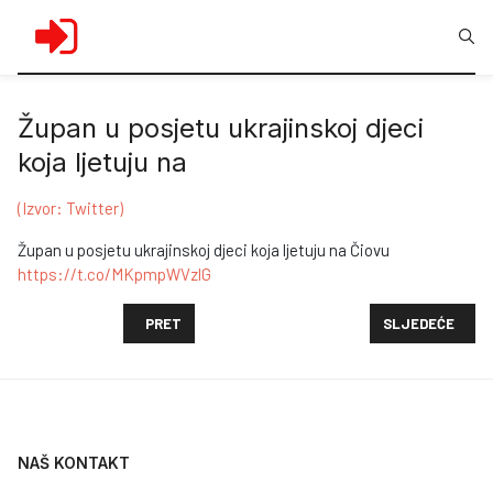
Župan u posjetu ukrajinskoj djeci
koja ljetuju na
(Izvor: Twitter)
Župan u posjetu ukrajinskoj djeci koja ljetuju na Čiovu
https://t.co/MKpmpWVzlG
PRETHODNI ČLANAK: UNHCR CROATIA: JUČER JE N
SLJEDEĆI ČLANA
PRET
SLJEDEĆE
NAŠ KONTAKT