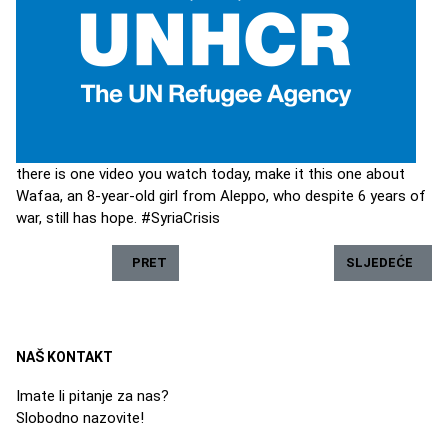
there is one video you watch today, make it this one about
Wafaa, an 8-year-old girl from Aleppo, who despite 6 years of
war, still has hope. #SyriaCrisis
PRETHODNI ČLANAK: RT @KAPICJAN: DA GLOBAL
SLJEDEĆI ČLAN
PRET
SLJEDEĆE
NAŠ KONTAKT
Imate li pitanje za nas?
Slobodno nazovite!