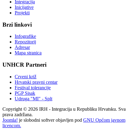
Integracija
Inicijative
Projekti
Brzi linkovi
Infografike
Repozitorij
Adresar
Mapa stranica
UNHCR Partneri
Crveni križ
Hrvatski pravni centar
Festival tolerancije
PGP Sisak
Udruga "MI" - Splt
Copyright © 2026 IRH - Integracija u Republiku Hrvatsku. Sva
prava zadržana.
Joomla!
je slobodni softver objavljen pod
GNU Općom javnom
licencom.