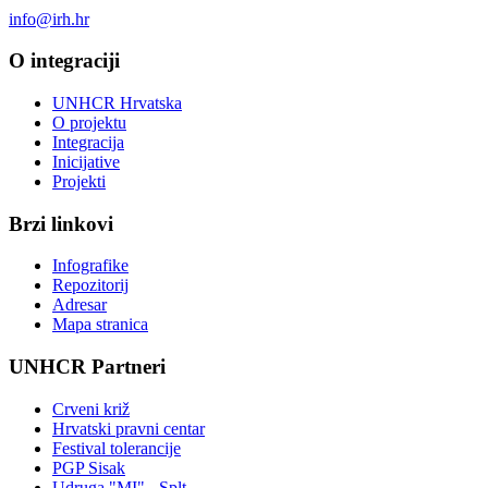
info@irh.hr
O integraciji
UNHCR Hrvatska
O projektu
Integracija
Inicijative
Projekti
Brzi linkovi
Infografike
Repozitorij
Adresar
Mapa stranica
UNHCR Partneri
Crveni križ
Hrvatski pravni centar
Festival tolerancije
PGP Sisak
Udruga "MI" - Splt