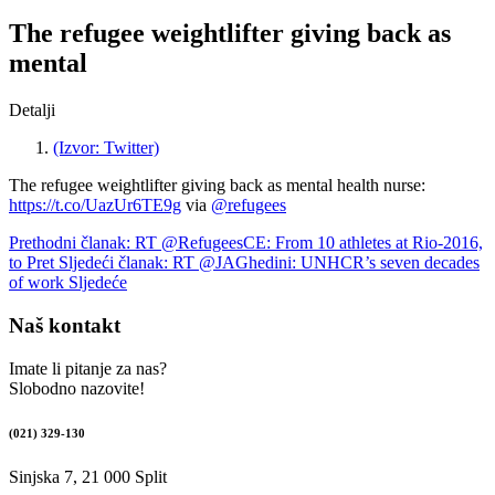
The refugee weightlifter giving back as
mental
Detalji
(Izvor: Twitter)
The refugee weightlifter giving back as mental health nurse:
https://t.co/UazUr6TE9g
via
@refugees
Prethodni članak: RT @RefugeesCE: From 10 athletes at Rio-2016,
to
Pret
Sljedeći članak: RT @JAGhedini: UNHCR’s seven decades
of work
Sljedeće
Naš kontakt
Imate li pitanje za nas?
Slobodno nazovite!
(021) 329-130
Sinjska 7, 21 000 Split