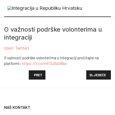
O važnosti podrške volonterima u
integraciji
(Izvor: Twitter)
O važnosti podrške volonterima u integraciji pročitajte na
platformi:
https://t.co/mFDJ0a29ba
PRETHODNI ČLANAK: POZIVAMO VAS NA PRVI OD DVA
SLJEDEĆI ČLAN
PRET
SLJEDEĆE
NAŠ KONTAKT