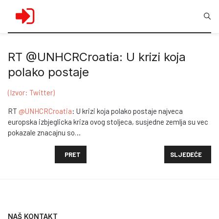
RT @UNHCRCroatia: U krizi koja
polako postaje
(Izvor: Twitter)
RT
@UNHCRCroatia
: U krizi koja polako postaje najveca
europska izbjeglicka kriza ovog stoljeca, susjedne zemlja su vec
pokazale znacajnu so…
PRETHODNI ČLANAK: RT @SEVERMAJA: ULOVILI SU 
SLJEDEĆI ČLAN
PRET
SLJEDEĆE
NAŠ KONTAKT