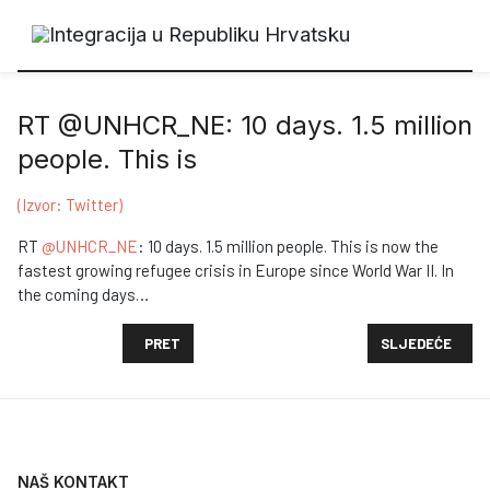
RT @UNHCR_NE: 10 days. 1.5 million
people. This is
(Izvor: Twitter)
RT
@UNHCR_NE
: 10 days. 1.5 million people. This is now the
fastest growing refugee crisis in Europe since World War II. In
the coming days…
PRETHODNI ČLANAK: ARRESTED RUSSIAN ANTI-WAR
SLJEDEĆI ČLANA
PRET
SLJEDEĆE
NAŠ KONTAKT