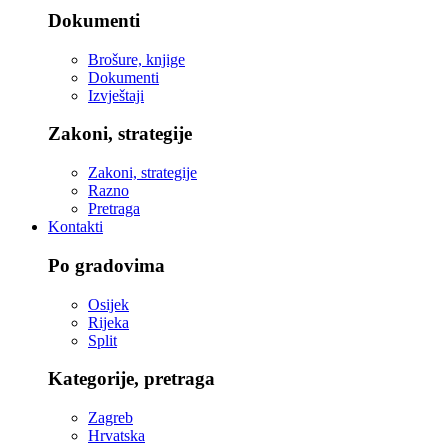
Dokumenti
Brošure, knjige
Dokumenti
Izvještaji
Zakoni, strategije
Zakoni, strategije
Razno
Pretraga
Kontakti
Po gradovima
Osijek
Rijeka
Split
Kategorije, pretraga
Zagreb
Hrvatska