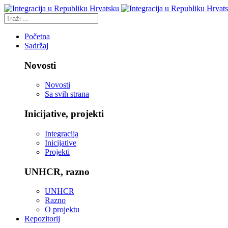
Početna
Sadržaj
Novosti
Novosti
Sa svih strana
Inicijative, projekti
Integracija
Inicijative
Projekti
UNHCR, razno
UNHCR
Razno
O projektu
Repozitorij