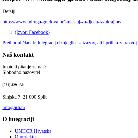
Detalji
https://www.udruga-gradova.hr/smjestaj-za-djecu-iz-ukrajine/
(Izvor: Facebook)
Prethodni članak: Integracija izbjeglica – izazov, ali i prilika za razvo
Naš kontakt
Imate li pitanje za nas?
Slobodno nazovite!
(021) 329-130
Sinjska 7, 21 000 Split
info@irh.hr
O integraciji
UNHCR Hrvatska
O projektu