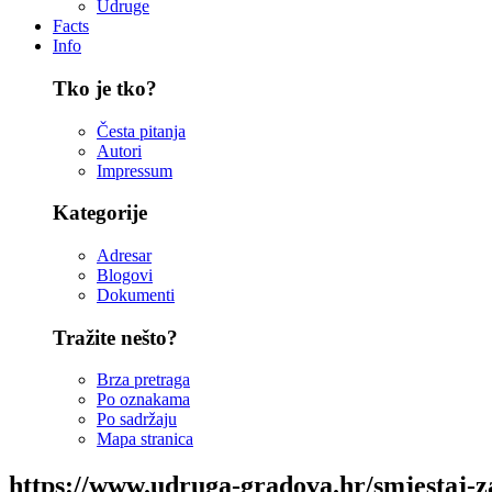
Udruge
Facts
Info
Tko je tko?
Česta pitanja
Autori
Impressum
Kategorije
Adresar
Blogovi
Dokumenti
Tražite nešto?
Brza pretraga
Po oznakama
Po sadržaju
Mapa stranica
https://www.udruga-gradova.hr/smjestaj-z