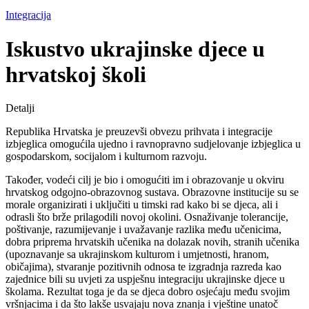
Integracija
Iskustvo ukrajinske djece u
hrvatskoj školi
Detalji
Republika Hrvatska je preuzevši obvezu prihvata i integracije
izbjeglica omogućila ujedno i ravnopravno sudjelovanje izbjeglica u
gospodarskom, socijalom i kulturnom razvoju.
Također, vodeći cilj je bio i omogućiti im i obrazovanje u okviru
hrvatskog odgojno-obrazovnog sustava. Obrazovne institucije su se
morale organizirati i uključiti u timski rad kako bi se djeca, ali i
odrasli što brže prilagodili novoj okolini. Osnaživanje tolerancije,
poštivanje, razumijevanje i uvažavanje razlika među učenicima,
dobra priprema hrvatskih učenika na dolazak novih, stranih učenika
(upoznavanje sa ukrajinskom kulturom i umjetnosti, hranom,
običajima), stvaranje pozitivnih odnosa te izgradnja razreda kao
zajednice bili su uvjeti za uspješnu integraciju ukrajinske djece u
školama. Rezultat toga je da se djeca dobro osjećaju među svojim
vršnjacima i da što lakše usvajaju nova znanja i vještine unatoč