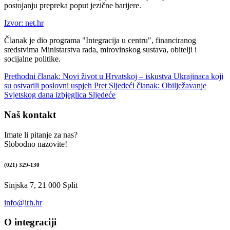
postojanju prepreka poput jezične barijere.
Izvor: net.hr
Članak je dio programa "Integracija u centru", financiranog
sredstvima Ministarstva rada, mirovinskog sustava, obitelji i
socijalne politike.
Prethodni članak: Novi život u Hrvatskoj – iskustva Ukrajinaca koji
su ostvarili poslovni uspjeh
Pret
Sljedeći članak: Obilježavanje
Svjetskog dana izbjeglica
Sljedeće
Naš kontakt
Imate li pitanje za nas?
Slobodno nazovite!
(021) 329-130
Sinjska 7, 21 000 Split
info@irh.hr
O integraciji