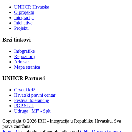
UNHCR Hrvatska
O projektu
Integracija
Inicijative
Projekti
Brzi linkovi
Infografike
Repozitorij
Adresar
Mapa stranica
UNHCR Partneri
Crveni križ
Hrvatski pravni centar
Festival tolerancije
PGP Sisak
Udruga "MI" - Splt
Copyright © 2026 IRH - Integracija u Republiku Hrvatsku. Sva
prava zadržana.
Joomla!
je slobodni softver objavljen pod
GNU Općom javnom