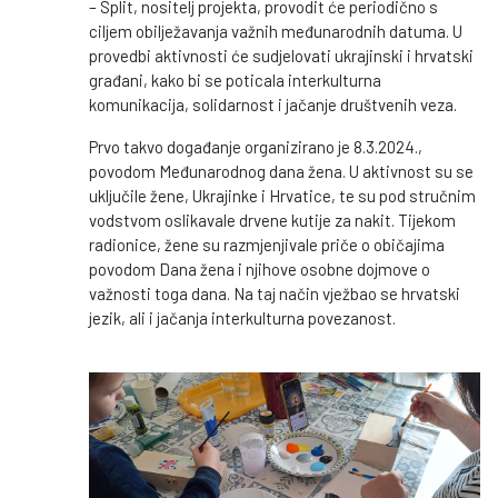
– Split, nositelj projekta, provodit će periodično s
ciljem obilježavanja važnih međunarodnih datuma. U
provedbi aktivnosti će sudjelovati ukrajinski i hrvatski
građani, kako bi se poticala interkulturna
komunikacija, solidarnost i jačanje društvenih veza.
Prvo takvo događanje organizirano je 8.3.2024.,
povodom Međunarodnog dana žena. U aktivnost su se
uključile žene, Ukrajinke i Hrvatice, te su pod stručnim
vodstvom oslikavale drvene kutije za nakit. Tijekom
radionice, žene su razmjenjivale priče o običajima
povodom Dana žena i njihove osobne dojmove o
važnosti toga dana. Na taj način vježbao se hrvatski
jezik, ali i jačanja interkulturna povezanost.