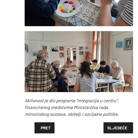
Aktivnost je dio programa "Integracija u centru",
financiranog sredstvima Ministarstva rada,
mirovinskog sustava, obitelji i socijalne politike.
PRETHODNI ČLANAK: ODRŽANA VOLONTERSKO-AKTIV
SLJEDEĆI ČLAN
PRET
SLJEDEĆE