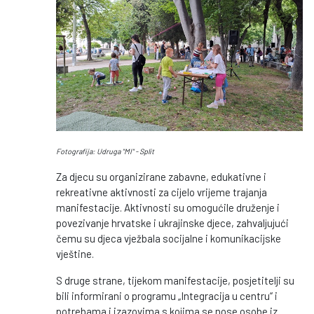
Fotografija: Udruga "MI" - Split
Za djecu su organizirane zabavne, edukativne i
rekreativne aktivnosti za cijelo vrijeme trajanja
manifestacije. Aktivnosti su omogućile druženje i
povezivanje hrvatske i ukrajinske djece, zahvaljujući
čemu su djeca vježbala socijalne i komunikacijske
vještine.
S druge strane, tijekom manifestacije, posjetitelji su
bili informirani o programu „Integracija u centru“ i
potrebama i izazovima s kojima se nose osobe iz