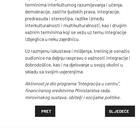
terminima interkulturnog razumijevanja i učenja,
demokracije, zaštite ljudskih prava, integracije,
predrasuda i stereotipa, razlike između
interkulturalnosti i multikulturalnosti, kao i drugim
važnim terminima koji se vežu uz temu integracije
izbjeglica u neku zajednicu.
Uz razmjenu iskustava i mišljenja, trening je osnažio
sudionice na daljnju raspravu o važnosti integracije i
dobrodošlice, kao i na djelovanje u svojoj okolini u
skladu sa svojim uvjerenjima.
Aktivnost je dio programa "Integracija u centru",
financiranog sredstvima Ministarstva rada,
mirovinskog sustava, obitelji i socijalne politike.
PRETHODNI ČLANAK: ZAPOČELA JE DRUGA GODINA 
SLJEDEĆI ČLAN
PRET
SLJEDEĆE