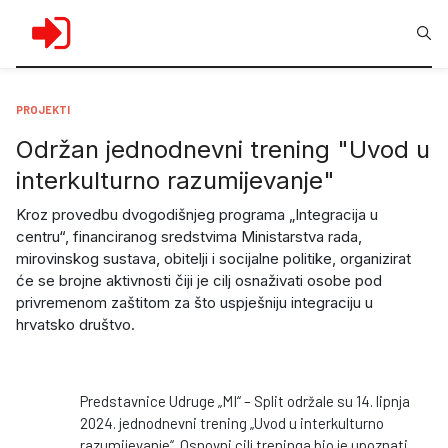
PROJEKTI
Održan jednodnevni trening "Uvod u
interkulturno razumijevanje"
Kroz provedbu dvogodišnjeg programa „Integracija u
centru“, financiranog sredstvima Ministarstva rada,
mirovinskog sustava, obitelji i socijalne politike, organizirat
će se brojne aktivnosti čiji je cilj osnaživati osobe pod
privremenom zaštitom za što uspješniju integraciju u
hrvatsko društvo.
Predstavnice Udruge „MI“ – Split održale su 14. lipnja
2024. jednodnevni trening „Uvod u interkulturno
razumijevanje“. Osnovni cilj treninga bio je upoznati