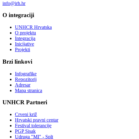
info@irh.hr
O integraciji
UNHCR Hrvatska
O projektu
Integracija
Inicijative
Projekti
Brzi linkovi
Infografike
Repozitorij
Adresar
Mapa stranica
UNHCR Partneri
Crveni križ
Hrvatski pravni centar
Festival tolerancije
PGP Sisak
Udruga "MI" - Splt