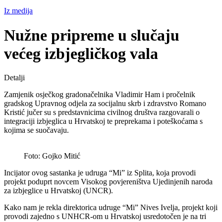
Iz medija
Nužne pripreme u slučaju
većeg izbjegličkog vala
Detalji
Zamjenik osječkog gradonačelnika Vladimir Ham i pročelnik
gradskog Upravnog odjela za socijalnu skrb i zdravstvo Romano
Kristić jučer su s predstavnicima civilnog društva razgovarali o
integraciji izbjeglica u Hrvatskoj te preprekama i poteškoćama s
kojima se suočavaju.
Foto: Gojko Mitić
Incijator ovog sastanka je udruga “Mi” iz Splita, koja provodi
projekt poduprt novcem Visokog povjereništva Ujedinjenih naroda
za izbjeglice u Hrvatskoj (UNCR).
Kako nam je rekla direktorica udruge “Mi” Nives Ivelja, projekt koji
provodi zajedno s UNHCR-om u Hrvatskoj usredotočen je na tri