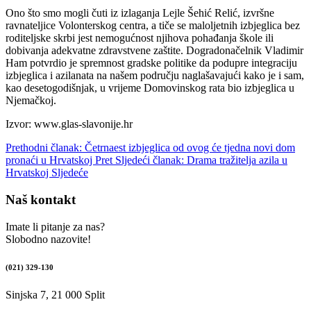
Ono što smo mogli čuti iz izlaganja Lejle Šehić Relić, izvršne
ravnateljice Volonterskog centra, a tiče se maloljetnih izbjeglica bez
roditeljske skrbi jest nemogućnost njihova pohađanja škole ili
dobivanja adekvatne zdravstvene zaštite. Dogradonačelnik Vladimir
Ham potvrdio je spremnost gradske politike da podupre integraciju
izbjeglica i azilanata na našem području naglašavajući kako je i sam,
kao desetogodišnjak, u vrijeme Domovinskog rata bio izbjeglica u
Njemačkoj.
Izvor: www.glas-slavonije.hr
Prethodni članak: Četrnaest izbjeglica od ovog će tjedna novi dom
pronaći u Hrvatskoj
Pret
Sljedeći članak: Drama tražitelja azila u
Hrvatskoj
Sljedeće
Naš kontakt
Imate li pitanje za nas?
Slobodno nazovite!
(021) 329-130
Sinjska 7, 21 000 Split