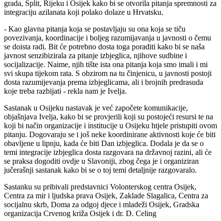
grada, Split, Rijeku i Osijek kako bi se otvorila pitanja spremnosti za
integraciju azilanata koji polako dolaze u Hrvatsku.
- Kao glavna pitanja koja se postavljaju su ona koja se tiču
povezivanja, koordinacije i boljeg razumijavanja u javnosti o čemu
se doista radi. Bit će potrebno dosta toga poraditi kako bi se naša
javnost senzibizirala za pitanje izbjeglica, njihove sudbine i
socijalizacije. Naime, njih tište ista ona pitanja koja smo imali i mi
svi skupa tijekom rata. S obzirom na tu činjenicu, u javnosti postoji
dosta razumijevanja prema izbjeglicama, ali i brojnih predrasuda
koje treba razbijati - rekla nam je Ivelja.
Sastanak u Osijeku nastavak je već započete komunikacije,
objašnjava Ivelja, kako bi se provjerili koji su postojeći resursi te na
koji bi način organizacije i institucije u Osijeku htjele pristupiti ovom
pitanju. Dogovaraju se i još neke koordinirane aktivnosti koje će biti
obavljene u lipnju, kada će biti Dan izbjeglica. Dodala je da se o
temi integracije izbjeglica dosta razgovara na državnoj razini, ali će
se praksa dogoditi ovdje u Slavoniji, zbog čega je i organiziran
jučerašnji sastanak kako bi se o toj temi detaljnije razgovaralo.
Sastanku su pribivali predstavnici Volonterskog centra Osijek,
Centra za mir i ljudska prava Osijek, Zaklade Slagalica, Centra za
socijalnu skrb, Doma za odgoj djece i mladeži Osijek, Gradska
organizacija Crvenog križa Osijek i dr. D. Celing