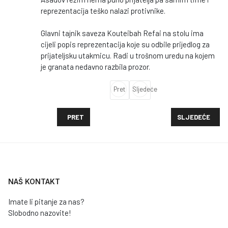
reprezentacija teško nalazi protivnike.
Glavni tajnik saveza Kouteibah Refai na stolu ima
cijeli popis reprezentacija koje su odbile prijedlog za
prijateljsku utakmicu. Radi u trošnom uredu na kojem
je granata nedavno razbila prozor.
Pret
Sljedeće
PRETHODNI ČLANAK: TVRTKA KOJA JE PRVA U HRVA
SLJEDEĆI ČLAN
PRET
SLJEDEĆE
NAŠ KONTAKT
Imate li pitanje za nas?
Slobodno nazovite!