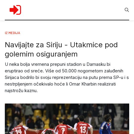
IZ MEDIJA
Navijajte za Siriju - Utakmice pod
golemim osiguranjem
U neka bolja vremena prepuni stadion u Damasku bi
eruptirao od sreće. Više od 50.000 nogometom zaluđenih
Sirijaca bodrilo bi svoju reprezentaciju na putu prema SP-u i s
nestrpljenjem očekivalo hoće li Omar Kharbin realizirati
najstrožu kaznu.