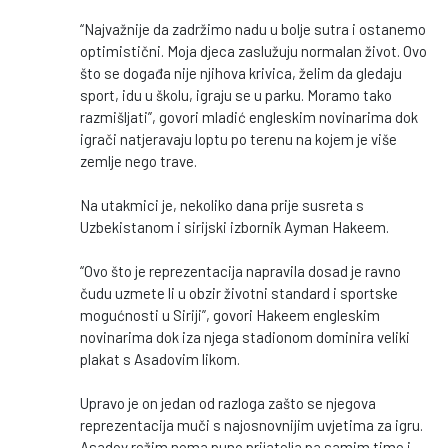
“Najvažnije da zadržimo nadu u bolje sutra i ostanemo
optimistični. Moja djeca zaslužuju normalan život. Ovo
što se događa nije njihova krivica, želim da gledaju
sport, idu u školu, igraju se u parku. Moramo tako
razmišljati”, govori mladić engleskim novinarima dok
igrači natjeravaju loptu po terenu na kojem je više
zemlje nego trave.
Na utakmici je, nekoliko dana prije susreta s
Uzbekistanom i sirijski izbornik Ayman Hakeem.
“Ovo što je reprezentacija napravila dosad je ravno
čudu uzmete li u obzir životni standard i sportske
mogućnosti u Siriji”, govori Hakeem engleskim
novinarima dok iza njega stadionom dominira veliki
plakat s Asadovim likom.
Upravo je on jedan od razloga zašto se njegova
reprezentacija muči s najosnovnijim uvjetima za igru.
Asadov režim nema puno prijatelja pa samim time i