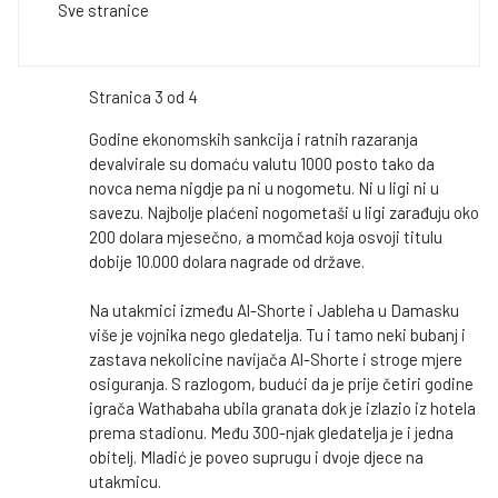
Sve stranice
Stranica 3 od 4
Godine ekonomskih sankcija i ratnih razaranja
devalvirale su domaću valutu 1000 posto tako da
novca nema nigdje pa ni u nogometu. Ni u ligi ni u
savezu. Najbolje plaćeni nogometaši u ligi zarađuju oko
200 dolara mjesečno, a momčad koja osvoji titulu
dobije 10.000 dolara nagrade od države.
Na utakmici između Al-Shorte i Jableha u Damasku
više je vojnika nego gledatelja. Tu i tamo neki bubanj i
zastava nekolicine navijača Al-Shorte i stroge mjere
osiguranja. S razlogom, budući da je prije četiri godine
igrača Wathabaha ubila granata dok je izlazio iz hotela
prema stadionu. Među 300-njak gledatelja je i jedna
obitelj. Mladić je poveo suprugu i dvoje djece na
utakmicu.