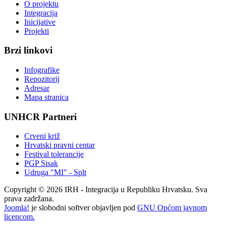
O projektu
Integracija
Inicijative
Projekti
Brzi linkovi
Infografike
Repozitorij
Adresar
Mapa stranica
UNHCR Partneri
Crveni križ
Hrvatski pravni centar
Festival tolerancije
PGP Sisak
Udruga "MI" - Splt
Copyright © 2026 IRH - Integracija u Republiku Hrvatsku. Sva
prava zadržana.
Joomla!
je slobodni softver objavljen pod
GNU Općom javnom
licencom.