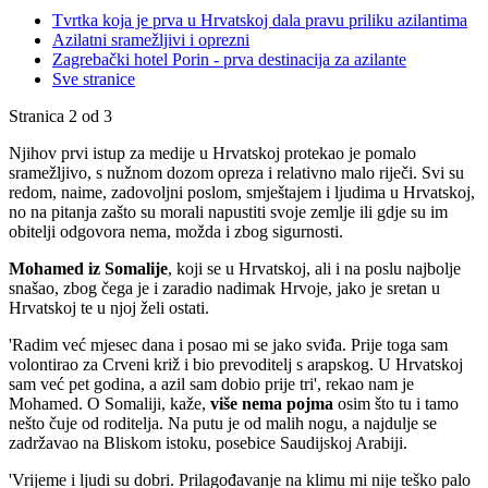
Tvrtka koja je prva u Hrvatskoj dala pravu priliku azilantima
Azilatni sramežljivi i oprezni
Zagrebački hotel Porin - prva destinacija za azilante
Sve stranice
Stranica 2 od 3
Njihov prvi istup za medije u Hrvatskoj protekao je pomalo
sramežljivo, s nužnom dozom opreza i relativno malo riječi. Svi su
redom, naime, zadovoljni poslom, smještajem i ljudima u Hrvatskoj,
no na pitanja zašto su morali napustiti svoje zemlje ili gdje su im
obitelji odgovora nema, možda i zbog sigurnosti.
Mohamed iz Somalije
, koji se u Hrvatskoj, ali i na poslu najbolje
snašao, zbog čega je i zaradio nadimak Hrvoje, jako je sretan u
Hrvatskoj te u njoj želi ostati.
'Radim već mjesec dana i posao mi se jako sviđa. Prije toga sam
volontirao za Crveni križ i bio prevoditelj s arapskog. U Hrvatskoj
sam već pet godina, a azil sam dobio prije tri', rekao nam je
Mohamed. O Somaliji, kaže,
više nema pojma
osim što tu i tamo
nešto čuje od roditelja. Na putu je od malih nogu, a najdulje se
zadržavao na Bliskom istoku, posebice Saudijskoj Arabiji.
'Vrijeme i ljudi su dobri. Prilagođavanje na klimu mi nije teško palo