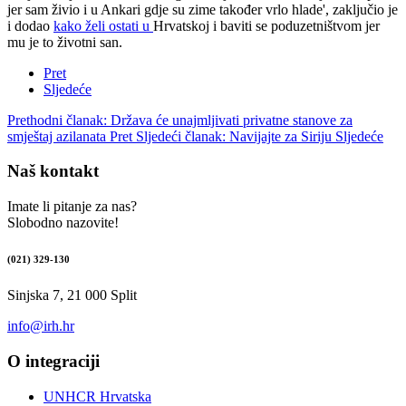
jer sam živio i u Ankari gdje su zime također vrlo hlade', zaključio je
i dodao
kako želi ostati u
Hrvatskoj i baviti se poduzetništvom jer
mu je to životni san.
Pret
Sljedeće
Prethodni članak: Država će unajmljivati privatne stanove za
smještaj azilanata
Pret
Sljedeći članak: Navijajte za Siriju
Sljedeće
Naš kontakt
Imate li pitanje za nas?
Slobodno nazovite!
(021) 329-130
Sinjska 7, 21 000 Split
info@irh.hr
O integraciji
UNHCR Hrvatska